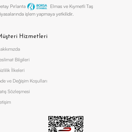
etay Pırlanta
Elmas ve Kıymetli Taş
iyasalarında işlem yapmaya yetkilidir.
üşteri Hizmetleri
akkımızda
eslimat Bilgileri
izlilik İlkeleri
ade ve Değişim Koşulları
atış Sözleşmesi
letişim