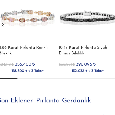
11,86 Karat Pırlanta Renkli
10,47 Karat Pırlanta Siyah
Bileklik
Elmas Bileklik
356.400
₺
396.096
₺
524.118
₺
565.851
₺
118.800 ₺ x 3 Taksit
132.032 ₺ x 3 Taksit
Son Eklenen Pırlanta Gerdanlık