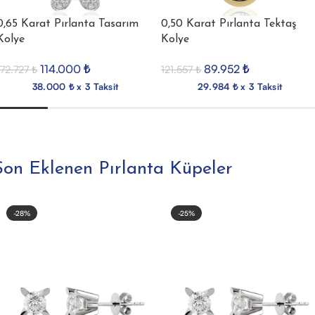
0,65 Karat Pırlanta Tasarım
0,50 Karat Pırlanta Tektaş
Kolye
Kolye
114.000
₺
89.952
₺
172.727
₺
121.557
₺
38.000 ₺ x 3 Taksit
29.984 ₺ x 3 Taksit
Son Eklenen Pırlanta Küpeler
-28%
-25%