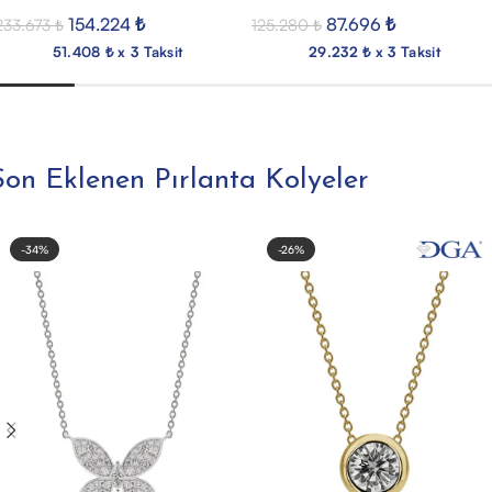
154.224
₺
87.696
₺
233.673
₺
125.280
₺
51.408 ₺ x 3 Taksit
29.232 ₺ x 3 Taksit
Son Eklenen Pırlanta Kolyeler
-34%
-26%