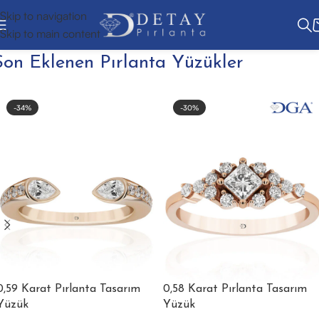
Skip to navigation
Skip to main content
Son Eklenen Pırlanta Yüzükler
-34%
-30%
0,59 Karat Pırlanta Tasarım
0,58 Karat Pırlanta Tasarım
Yüzük
Yüzük