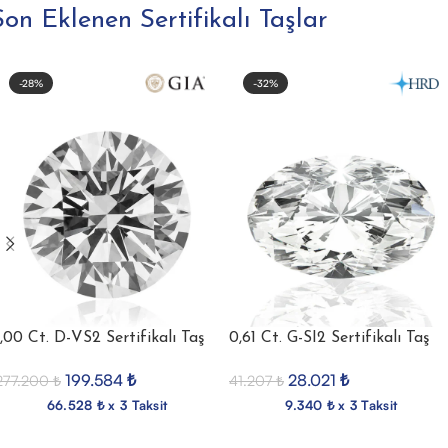
Son Eklenen Sertifikalı Taşlar
-28%
-32%
1,00 Ct. D-VS2 Sertifikalı Taş
0,61 Ct. G-SI2 Sertifikalı Taş
199.584
₺
28.021
₺
277.200
₺
41.207
₺
66.528 ₺ x 3 Taksit
9.340 ₺ x 3 Taksit