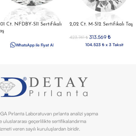
,01 Ct. NFDBY-SI1 Sertifikalı
2,02 Ct. M-SI2 Sertifikalı Taş
aş
313.569
₺
423.741
₺
104.523 ₺ x 3 Taksit
WhatsApp ile Fiyat Al
GA Pırlanta Laboratuvarı pırlanta analizi yapma
e uluslararası geçerlilikte sertifikalandırma
izmeti veren sayılı kuruluşlardan biridir.