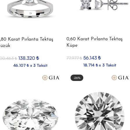
0,60 Karat Pırlanta Tektaş
,80 Karat Pırlanta Tektaş
Küpe
üzük
56.143
₺
77.977
₺
138.320
₺
00.463
₺
18.714 ₺ x 3 Taksit
46.107 ₺ x 3 Taksit
-26%