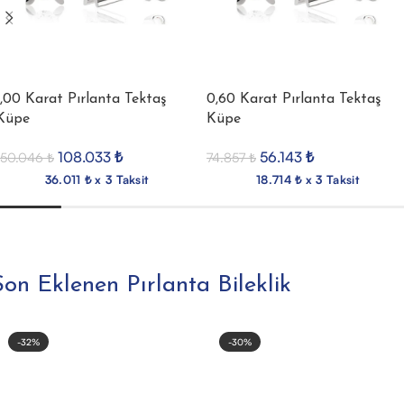
1,00 Karat Pırlanta Tektaş
0,60 Karat Pırlanta Tektaş
Küpe
Küpe
108.033
₺
56.143
₺
150.046
₺
74.857
₺
36.011 ₺ x 3 Taksit
18.714 ₺ x 3 Taksit
Son Eklenen Pırlanta Bileklik
-32%
-30%