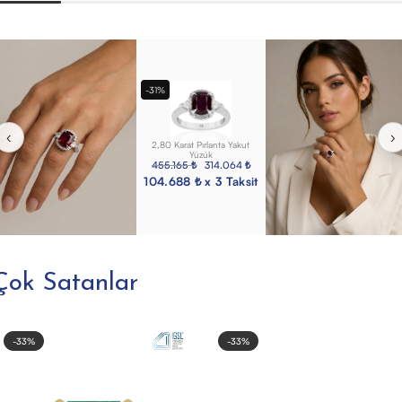
-31%
‹
›
2,80 Karat Pırlanta Yakut
Yüzük
455.165
₺
314.064
₺
104.688 ₺ x 3 Taksit
Çok Satanlar
-33%
-33%