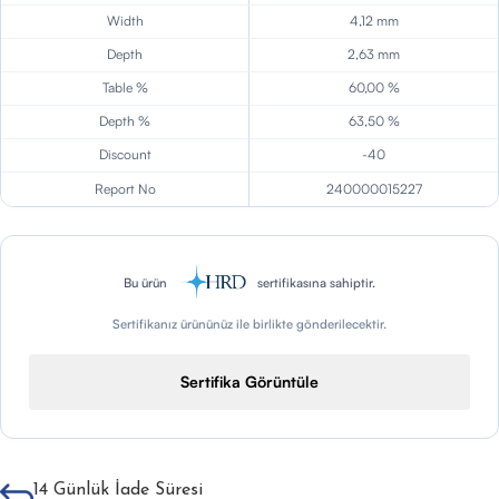
Width
4,12 mm
Depth
2,63 mm
Table %
60,00 %
Depth %
63,50 %
Discount
-40
Report No
240000015227
Bu ürün
sertifikasına sahiptir.
Sertifikanız ürününüz ile birlikte gönderilecektir.
Sertifika Görüntüle
14 Günlük İade Süresi