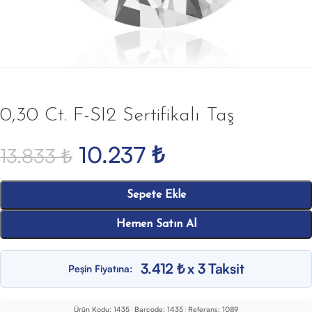
0,30 Ct. F-SI2 Sertifikalı Taş
10.237
₺
13.833
₺
Sepete Ekle
Hemen Satın Al
3.412 ₺ x 3 Taksit
Peşin Fiyatına:
Ürün Kodu:
1435
|
Barcode:
1435
|
Referans:
1089