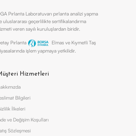
GA Pırlanta Laboratuvarı pırlanta analizi yapma
e uluslararası geçerlilikte sertifikalandırma
izmeti veren sayılı kuruluşlardan biridir.
etay Pırlanta
Elmas ve Kıymetli Taş
iyasalarında işlem yapmaya yetkilidir.
üşteri Hizmetleri
akkımızda
eslimat Bilgileri
izlilik İlkeleri
ade ve Değişim Koşulları
atış Sözleşmesi