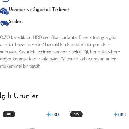
Ücretsiz ve Sigortalı Teslimat
Stokta
0,30 karatlık bu HRD sertifikalı pırlanta, F renk tonuyla göz
alıcı bir beyazlık ve SI2 berraklıkla karakterli bir parlaklık
sunuyor. Yuvarlak kesimin zamansız çekiciliği, her mücevhere
değer katacak kadar etkileyici. Güvenilir kalite arayanlar için
mükemmel bir tercih.
İlgili Ürünler
-29%
-29%