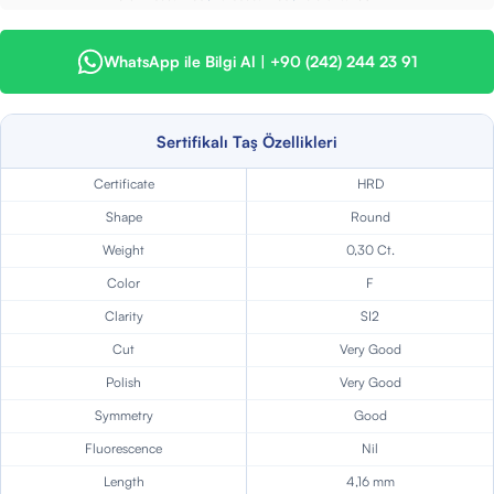
WhatsApp ile Bilgi Al | +90 (242) 244 23 91
Sertifikalı Taş Özellikleri
Certificate
HRD
Shape
Round
Weight
0,30 Ct.
Color
F
Clarity
SI2
Cut
Very Good
Polish
Very Good
Symmetry
Good
Fluorescence
Nil
Length
4,16 mm