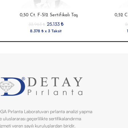
0,50 Ct. F-SI2 Sertifikalı Taş
0,52 C
25.133
₺
33.963
₺
8
8.378 ₺ x 3 Taksit
GA Pırlanta Laboratuvarı pırlanta analizi yapma
e uluslararası geçerlilikte sertifikalandırma
izmeti veren sayılı kuruluşlardan biridir.