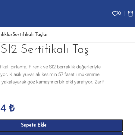
0
lıklar
Sertifikalı Taşlar
SI2 Sertifikalı Taş
ikalı pırlanta, F renk ve SI2 berraklık değerleriyle
çiziyor. Klasik yuvarlak kesimin 57 fasetli mükemmel
 yakalayarak göz kamaştırıcı bir etki yaratıyor. Zarif
54
₺
Sepete Ekle