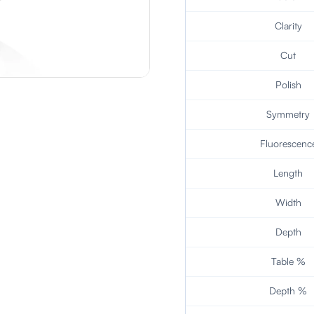
Clarity
Cut
Polish
Symmetry
Fluorescenc
Length
Width
Depth
Table %
Depth %