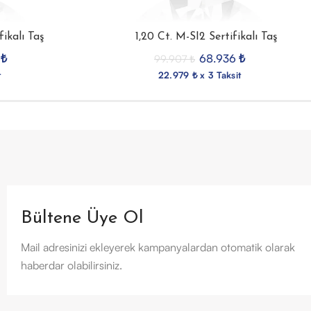
ikalı Taş
1,20 Ct. M-SI2 Sertifikalı Taş
3
₺
68.936
₺
99.907
₺
t
22.979 ₺ x 3 Taksit
Bültene Üye Ol
Mail adresinizi ekleyerek kampanyalardan otomatik olarak
haberdar olabilirsiniz.