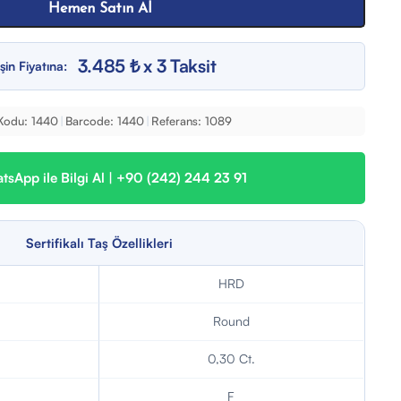
Hemen Satın Al
3.485 ₺ x 3 Taksit
şin Fiyatına:
Kodu:
1440
|
Barcode:
1440
|
Referans:
1089
sApp ile Bilgi Al | +90 (242) 244 23 91
Sertifikalı Taş Özellikleri
HRD
Round
0,30 Ct.
F