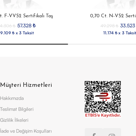
t. F-VVS2 Sertifikalı Taş
0,70 Ct. N-VS2 Sertif
57.328
₺
33.52
4.306
₺
49.298
₺
19.109 ₺ x 3 Taksit
11.174 ₺ x 3 Taksi
Müşteri Hizmetleri
Hakkımızda
Teslimat Bilgileri
Gizlilik İlkeleri
İade ve Değişim Koşulları