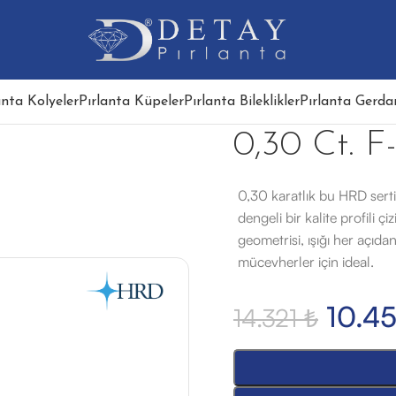
anta Kolyeler
Pırlanta Küpeler
Pırlanta Bileklikler
Pırlanta Gerdan
0,30 Ct. F-
0,30 karatlık bu HRD sertif
dengeli bir kalite profili 
geometrisi, ışığı her açıdan
mücevherler için ideal.
10.4
14.321
₺