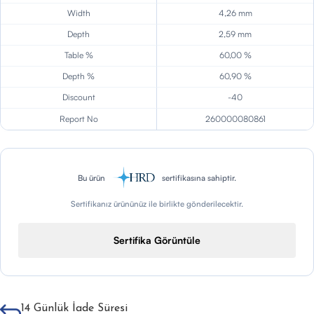
Width
4,26 mm
Depth
2,59 mm
Table %
60,00 %
Depth %
60,90 %
Discount
-40
Report No
260000080861
Bu ürün
sertifikasına sahiptir.
Sertifikanız ürününüz ile birlikte gönderilecektir.
Sertifika Görüntüle
14 Günlük İade Süresi