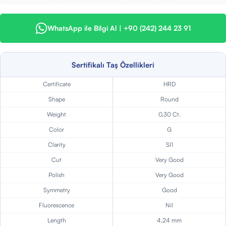
WhatsApp ile Bilgi Al | +90 (242) 244 23 91
Sertifikalı Taş Özellikleri
Certificate
HRD
Shape
Round
Weight
0,30 Ct.
Color
G
Clarity
SI1
Cut
Very Good
Polish
Very Good
Symmetry
Good
Fluorescence
Nil
Length
4,24 mm