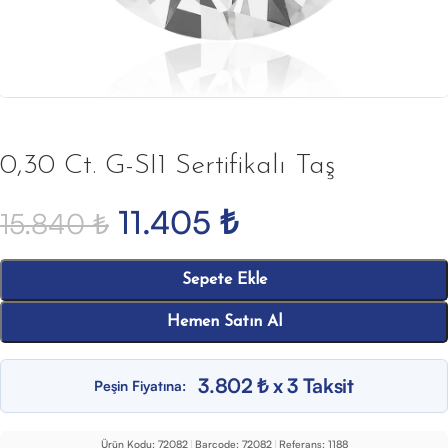
0,30 Ct. G-SI1 Sertifikalı Taş
11.405
₺
15.840
₺
Sepete Ekle
Hemen Satın Al
3.802 ₺ x 3 Taksit
Peşin Fiyatına:
Ürün Kodu:
72082
|
Barcode:
72082
|
Referans:
1188