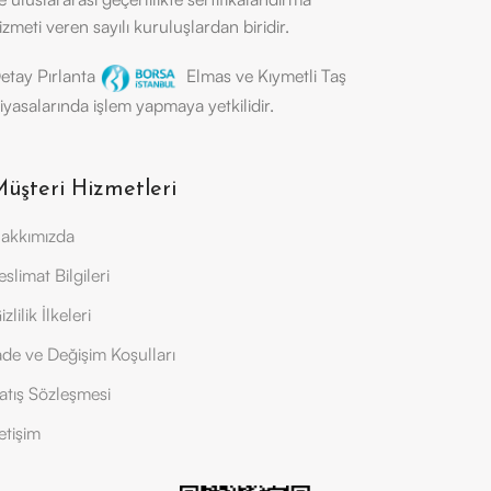
izmeti veren sayılı kuruluşlardan biridir.
etay Pırlanta
Elmas ve Kıymetli Taş
iyasalarında işlem yapmaya yetkilidir.
üşteri Hizmetleri
akkımızda
eslimat Bilgileri
izlilik İlkeleri
ade ve Değişim Koşulları
atış Sözleşmesi
letişim