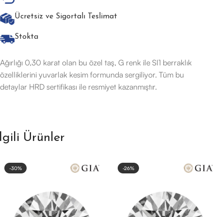
Ücretsiz ve Sigortalı Teslimat
Stokta
Ağırlığı 0,30 karat olan bu özel taş, G renk ile SI1 berraklık
özelliklerini yuvarlak kesim formunda sergiliyor. Tüm bu
detaylar HRD sertifikası ile resmiyet kazanmıştır.
İlgili Ürünler
-30%
-26%