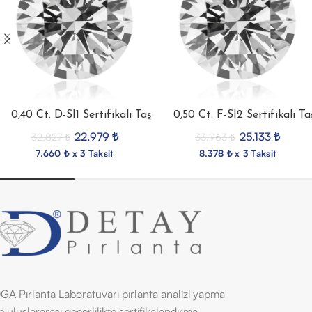
0,40 Ct. D-SI1 Sertifikalı Taş
0,50 Ct. F-SI2 Sertifikalı Ta
22.979
₺
25.133
₺
32.827
₺
33.963
₺
7.660 ₺ x 3 Taksit
8.378 ₺ x 3 Taksit
GA Pırlanta Laboratuvarı pırlanta analizi yapma
e uluslararası geçerlilikte sertifikalandırma