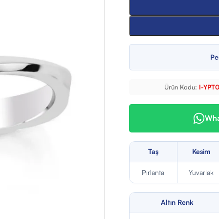
Pe
Ürün Kodu:
I-YPT
What
Taş
Kesim
Pırlanta
Yuvarlak
Altın Renk