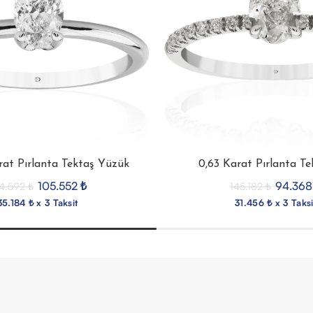
rat Pırlanta Tektaş Yüzük
0,63 Karat Pırlanta T
105.552
₺
94.36
4.592
₺
145.182
₺
35.184 ₺ x 3 Taksit
31.456 ₺ x 3 Taksi