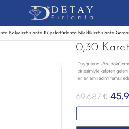
anta Kolyeler
Pırlanta Küpeler
Pırlanta Bileklikler
Pırlanta Gerdan
0,30 Karat
Duyguların söze dökülemed
birleşimiyle kalpten geleni 
en anlamlı adımı temsil ede
45.
69.687
₺