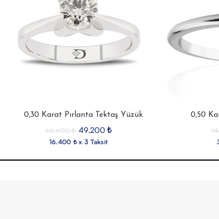
0,30 Karat Pırlanta Tektaş Yüzük
0,50 Ka
49.200
₺
65.600
₺
14
16.400 ₺ x 3 Taksit