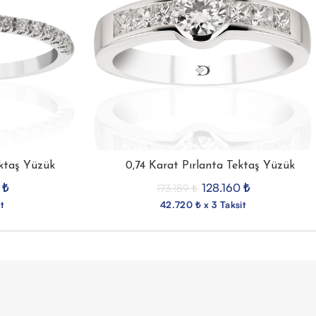
ektaş Yüzük
0,74 Karat Pırlanta Tektaş Yüzük
8
₺
128.160
₺
173.189
₺
t
42.720 ₺ x 3 Taksit