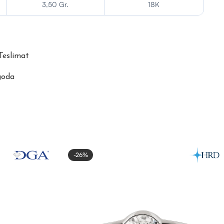
3,50 Gr.
18K
 Teslimat
goda
-26%