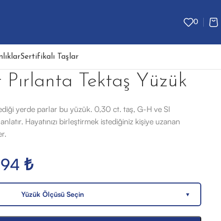
0
lıklar
Sertifikalı Taşlar
 Pırlanta Tektaş Yüzük
iği yerde parlar bu yüzük. 0,30 ct. taş, G-H ve SI
anlatır. Hayatınızı birleştirmek istediğiniz kişiye uzanan
r.
994
₺
Yüzük Ölçüsü Seçin
▼