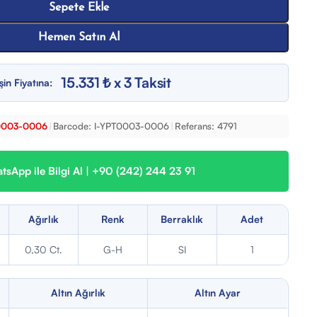
Sepete Ekle
Hemen Satın Al
15.331 ₺ x 3 Taksit
şin Fiyatına:
0003-0006
|
Barcode:
I-YPT0003-0006
|
Referans:
4791
sApp ile Bilgi Al | +90 (242) 244 23 91
Ağırlık
Renk
Berraklık
Adet
0,30 Ct.
G-H
SI
1
Altın Ağırlık
Altın Ayar