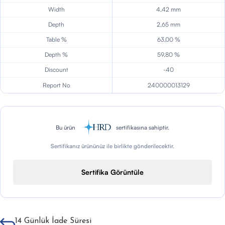
Width
4,42 mm
Depth
2,65 mm
Table %
63,00 %
Depth %
59,80 %
Discount
-40
Report No
240000013129
Bu ürün
sertifikasına sahiptir.
Sertifikanız ürününüz ile birlikte gönderilecektir.
Sertifika Görüntüle
14 Günlük İade Süresi