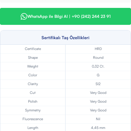
WhatsApp ile Bilgi Al | +90 (242) 244 23 91
Sertifikalı Taş Özellikleri
Certificate
HRD
Shape
Round
Weight
0,32 Ct.
Color
G
Clarity
SI2
Cut
Very Good
Polish
Very Good
Symmetry
Very Good
Fluorescence
Nil
Length
4,45 mm