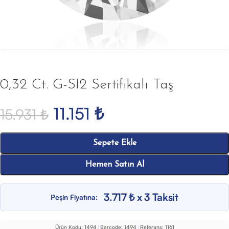
0,32 Ct. G-SI2 Sertifikalı Taş
11.151
₺
15.931
₺
Sepete Ekle
Hemen Satın Al
3.717 ₺ x 3 Taksit
Peşin Fiyatına:
Ürün Kodu:
1494
|
Barcode:
1494
|
Referans:
1161