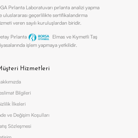
GA Pırlanta Laboratuvarı pırlanta analizi yapma
e uluslararası geçerlilikte sertifikalandırma
izmeti veren sayılı kuruluşlardan biridir.
etay Pırlanta
Elmas ve Kıymetli Taş
iyasalarında işlem yapmaya yetkilidir.
üşteri Hizmetleri
akkımızda
eslimat Bilgileri
izlilik İlkeleri
ade ve Değişim Koşulları
atış Sözleşmesi
letişim