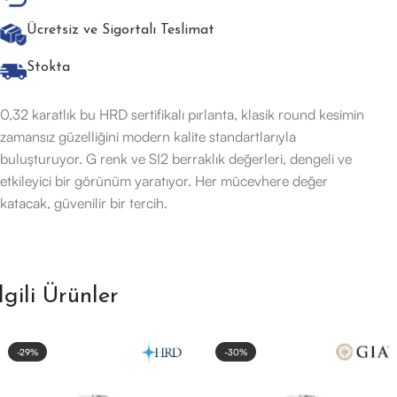
Ücretsiz ve Sigortalı Teslimat
Stokta
0,32 karatlık bu HRD sertifikalı pırlanta, klasik round kesimin
zamansız güzelliğini modern kalite standartlarıyla
buluşturuyor. G renk ve SI2 berraklık değerleri, dengeli ve
etkileyici bir görünüm yaratıyor. Her mücevhere değer
katacak, güvenilir bir tercih.
İlgili Ürünler
-29%
-30%