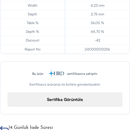
Width
4,23 mm
Depth
2,75 mm
Table %
56,00 %
Depth %
64,70 %
Discount
-42
Report No
240000012256
Bu ürün
sertifikasına sahiptir.
Sertifikanız ürününüz ile birlikte gönderilecektir.
Sertifika Görüntüle
14 Günlük İade Süresi