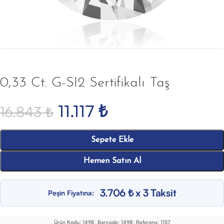
0,33 Ct. G-SI2 Sertifikalı Taş
11.117
₺
16.843
₺
Sepete Ekle
Hemen Satın Al
3.706 ₺ x 3 Taksit
Peşin Fiyatına:
Ürün Kodu:
1498
|
Barcode:
1498
|
Referans:
1157