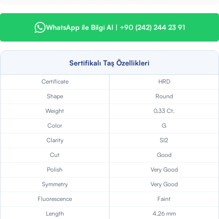
WhatsApp ile Bilgi Al | +90 (242) 244 23 91
Sertifikalı Taş Özellikleri
Certificate
HRD
Shape
Round
Weight
0,33 Ct.
Color
G
Clarity
SI2
Cut
Good
Polish
Very Good
Symmetry
Very Good
Fluorescence
Faint
Length
4,26 mm