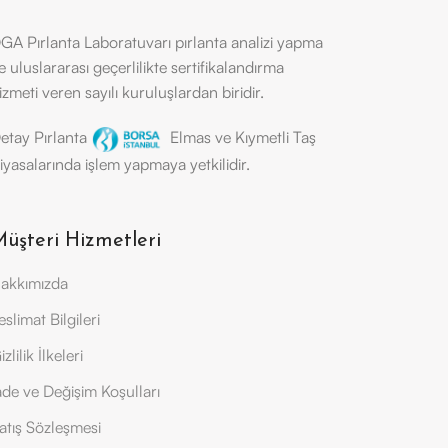
GA Pırlanta Laboratuvarı pırlanta analizi yapma
e uluslararası geçerlilikte sertifikalandırma
izmeti veren sayılı kuruluşlardan biridir.
etay Pırlanta
Elmas ve Kıymetli Taş
iyasalarında işlem yapmaya yetkilidir.
üşteri Hizmetleri
akkımızda
eslimat Bilgileri
izlilik İlkeleri
ade ve Değişim Koşulları
atış Sözleşmesi