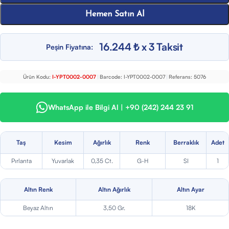
Hemen Satın Al
16.244 ₺ x 3 Taksit
Peşin Fiyatına:
Ürün Kodu:
I-YPT0002-0007
|
Barcode:
I-YPT0002-0007
|
Referans:
5076
WhatsApp ile Bilgi Al | +90 (242) 244 23 91
Taş
Kesim
Ağırlık
Renk
Berraklık
Adet
Pırlanta
Yuvarlak
0,35 Ct.
G-H
SI
1
Altın Renk
Altın Ağırlık
Altın Ayar
Beyaz Altın
3,50 Gr.
18K