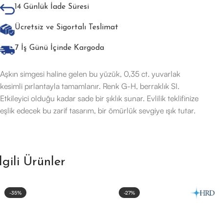
14 Günlük İade Süresi
Ücretsiz ve Sigortalı Teslimat
7 İş Günü İçinde Kargoda
Aşkın simgesi haline gelen bu yüzük, 0,35 ct. yuvarlak
kesimli pırlantayla tamamlanır. Renk G-H, berraklık SI.
Etkileyici olduğu kadar sade bir şıklık sunar. Evlilik teklifinize
eşlik edecek bu zarif tasarım, bir ömürlük sevgiye ışık tutar.
İlgili Ürünler
-35%
-27%