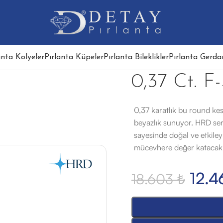
anta Kolyeler
Pırlanta Küpeler
Pırlanta Bileklikler
Pırlanta Gerdan
0,37 Ct. F-
0,37 karatlık bu round kes
beyazlık sunuyor. HRD serti
sayesinde doğal ve etkileyi
mücevhere değer katacak ö
12.
18.603
₺