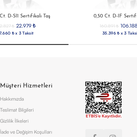
Ct. D-SI1 Sertifikalı Taş
0,50 Ct. D-IF Sertif
22.979
₺
106.18
2.827
₺
160.891
₺
7.660 ₺ x 3 Taksit
35.396 ₺ x 3 Taksi
Müşteri Hizmetleri
Hakkımızda
Teslimat Bilgileri
Gizlilik İlkeleri
İade ve Değişim Koşulları