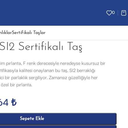
0
lıklar
Sertifikalı Taşlar
SI2 Sertifikalı Taş
im pırlanta, F renk derecesiyle neredeyse kusursuz bir
fikasıyla kalitesi onaylanan bu taş, SI2 berraklığı
ci bir parlaklık sergiliyor. Zamansız güzelliğiyle her
zel bir pırlanta.
464
₺
Sepete Ekle