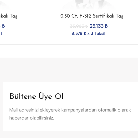
ikalı Taş
0,50 Ct. F-SI2 Sertifikalı Taş
8
₺
25.133
₺
33.963
₺
t
8.378 ₺ x 3 Taksit
Bültene Üye Ol
Mail adresinizi ekleyerek kampanyalardan otomatik olarak
haberdar olabilirsiniz.