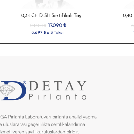
0,34 Ct. D-SI1 Sertifikalı Taş
0,40 
17.090
₺
24.071
₺
3
5.697 ₺ x 3 Taksit
GA Pırlanta Laboratuvarı pırlanta analizi yapma
e uluslararası geçerlilikte sertifikalandırma
izmeti veren sayılı kuruluşlardan biridir.