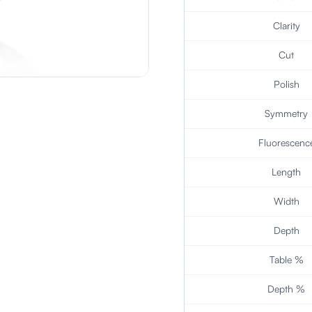
Clarity
Cut
Polish
Symmetry
Fluorescenc
Length
Width
Depth
Table %
Depth %