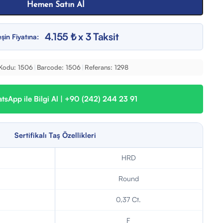
Hemen Satın Al
4.155 ₺ x 3 Taksit
şin Fiyatına:
Kodu:
1506
|
Barcode:
1506
|
Referans:
1298
sApp ile Bilgi Al | +90 (242) 244 23 91
Sertifikalı Taş Özellikleri
HRD
Round
0,37 Ct.
F