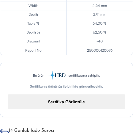
Width
4,64 mm
Depth
2,91 mm
Table %
64,00 %
Depth %
62,50 %
Discount
-40
Report No
250000120076
Bu ürün
sertifikasına sahiptir.
Sertifikanız ürününüz ile birlikte gönderilecektir.
Sertifika Görüntüle
14 Günlük İade Süresi