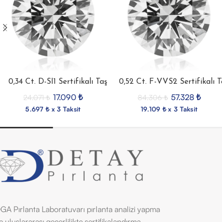
0,34 Ct. D-SI1 Sertifikalı Taş
0,52 Ct. F-VVS2 Sertifikalı T
17.090
₺
57.328
₺
24.071
₺
84.306
₺
5.697 ₺ x 3 Taksit
19.109 ₺ x 3 Taksit
GA Pırlanta Laboratuvarı pırlanta analizi yapma
e uluslararası geçerlilikte sertifikalandırma