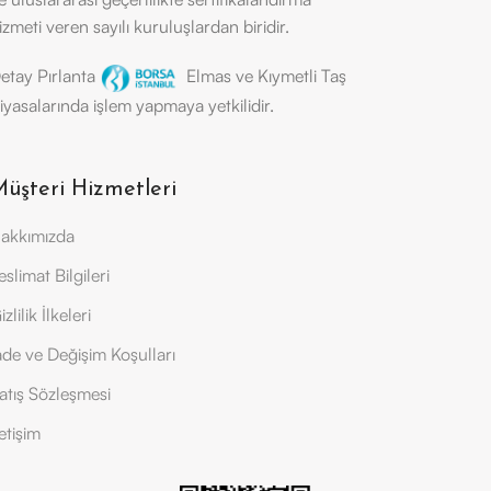
izmeti veren sayılı kuruluşlardan biridir.
etay Pırlanta
Elmas ve Kıymetli Taş
iyasalarında işlem yapmaya yetkilidir.
üşteri Hizmetleri
akkımızda
eslimat Bilgileri
izlilik İlkeleri
ade ve Değişim Koşulları
atış Sözleşmesi
letişim