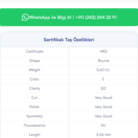
WhatsApp ile Bilgi Al | +90 (242) 244 23 91
Sertifikalı Taş Özellikleri
Certificate
HRD
Shape
Round
Weight
0,40 Ct.
Color
E
Clarity
SI2
Cut
Very Good
Polish
Very Good
Symmetry
Very Good
Fluorescence
Nil
Length
4,66 mm