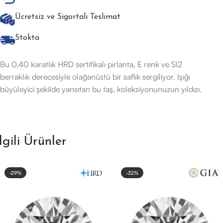
Ücretsiz ve Sigortalı Teslimat
Stokta
Bu 0,40 karatlık HRD sertifikalı pırlanta, E renk ve SI2
berraklık derecesiyle olağanüstü bir saflık sergiliyor. Işığı
büyüleyici şekilde yansıtan bu taş, koleksiyonunuzun yıldızı.
İlgili Ürünler
-29%
-32%