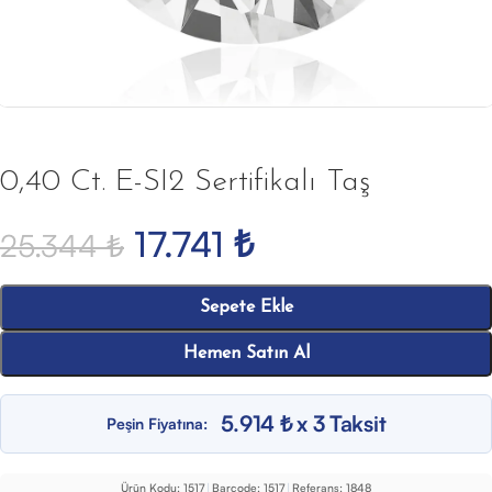
0,40 Ct. E-SI2 Sertifikalı Taş
17.741
₺
25.344
₺
Sepete Ekle
Hemen Satın Al
5.914 ₺ x 3 Taksit
Peşin Fiyatına:
Ürün Kodu:
1517
|
Barcode:
1517
|
Referans:
1848