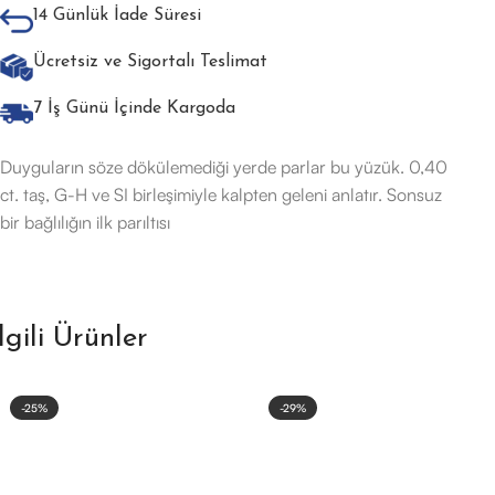
14 Günlük İade Süresi
Ücretsiz ve Sigortalı Teslimat
7 İş Günü İçinde Kargoda
Duyguların söze dökülemediği yerde parlar bu yüzük. 0,40
ct. taş, G-H ve SI birleşimiyle kalpten geleni anlatır. Sonsuz
bir bağlılığın ilk parıltısı
İlgili Ürünler
-25%
-29%