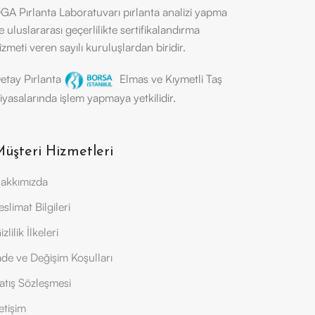
GA Pırlanta Laboratuvarı pırlanta analizi yapma
e uluslararası geçerlilikte sertifikalandırma
izmeti veren sayılı kuruluşlardan biridir.
etay Pırlanta
Elmas ve Kıymetli Taş
iyasalarında işlem yapmaya yetkilidir.
üşteri Hizmetleri
akkımızda
eslimat Bilgileri
izlilik İlkeleri
ade ve Değişim Koşulları
atış Sözleşmesi
letişim