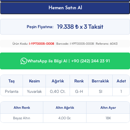
Hemen Satın Al
19.338 ₺ x 3 Taksit
Peşin Fiyatına:
Ürün Kodu:
I-YPT0005-0008
|
Barcode:
I-YPT0005-0008
|
Referans:
6043
WhatsApp ile Bilgi Al | +90 (242) 244 23 91
Taş
Kesim
Ağırlık
Renk
Berraklık
Adet
Pırlanta
Yuvarlak
0,40 Ct.
G-H
SI
1
Altın Renk
Altın Ağırlık
Altın Ayar
Beyaz Altın
4,00 Gr.
18K