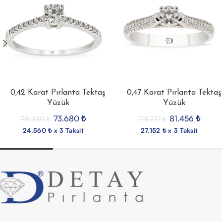
0,42 Karat Pırlanta Tektaş
0,47 Karat Pırlanta Tektaş
Yüzük
Yüzük
73.680
₺
81.456
₺
98.240
₺
114.727
₺
24.560 ₺ x 3 Taksit
27.152 ₺ x 3 Taksit