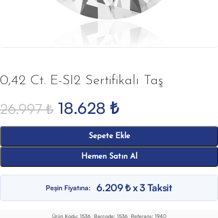
0,42 Ct. E-SI2 Sertifikalı Taş
18.628
₺
26.997
₺
Sepete Ekle
Hemen Satın Al
6.209 ₺ x 3 Taksit
Peşin Fiyatına:
Ürün Kodu:
1536
|
Barcode:
1536
|
Referans:
1940