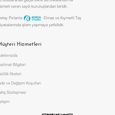
izmeti veren sayılı kuruluşlardan biridir.
etay Pırlanta
Elmas ve Kıymetli Taş
iyasalarında işlem yapmaya yetkilidir.
üşteri Hizmetleri
akkımızda
eslimat Bilgileri
izlilik İlkeleri
ade ve Değişim Koşulları
atış Sözleşmesi
letişim