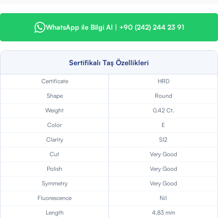
WhatsApp ile Bilgi Al | +90 (242) 244 23 91
Sertifikalı Taş Özellikleri
Certificate
HRD
Shape
Round
Weight
0,42 Ct.
Color
E
Clarity
SI2
Cut
Very Good
Polish
Very Good
Symmetry
Very Good
Fluorescence
Nil
Length
4,83 mm