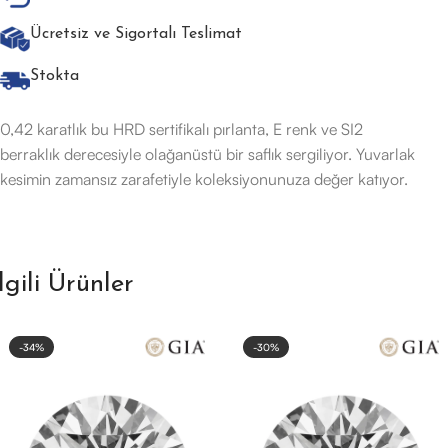
Ücretsiz ve Sigortalı Teslimat
Stokta
0,42 karatlık bu HRD sertifikalı pırlanta, E renk ve SI2
berraklık derecesiyle olağanüstü bir saflık sergiliyor. Yuvarlak
kesimin zamansız zarafetiyle koleksiyonunuza değer katıyor.
İlgili Ürünler
-34%
-30%