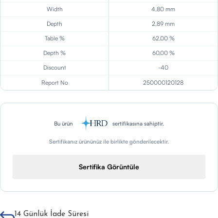
Width
4,80 mm
Depth
2,89 mm
Table %
62,00 %
Depth %
60,00 %
Discount
-40
Report No
250000120128
Bu ürün
sertifikasına sahiptir.
Sertifikanız ürününüz ile birlikte gönderilecektir.
Sertifika Görüntüle
14 Günlük İade Süresi