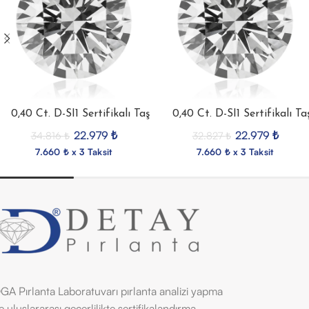
0,40 Ct. D-SI1 Sertifikalı Taş
0,40 Ct. D-SI1 Sertifikalı Ta
22.979
₺
22.979
₺
34.816
₺
32.827
₺
7.660 ₺ x 3 Taksit
7.660 ₺ x 3 Taksit
GA Pırlanta Laboratuvarı pırlanta analizi yapma
e uluslararası geçerlilikte sertifikalandırma