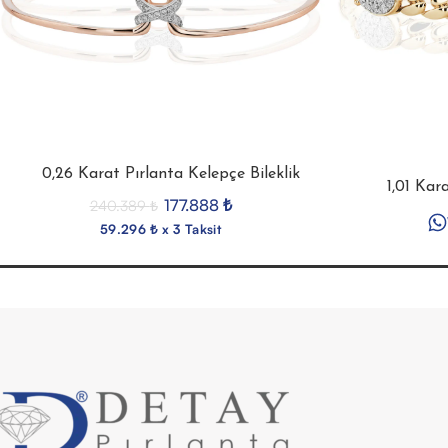
0,26 Karat Pırlanta Kelepçe Bileklik
1,01 Kar
177.888
₺
240.389
₺
59.296 ₺ x 3 Taksit