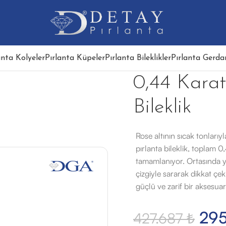
anta Kolyeler
Pırlanta Küpeler
Pırlanta Bileklikler
Pırlanta Gerdan
0,44 Karat
Bileklik
Rose altının sıcak tonları
pırlanta bileklik, toplam 0,
tamamlanıyor. Ortasında y
çizgiyle sararak dikkat çek
güçlü ve zarif bir aksesuar
29
427.687
₺