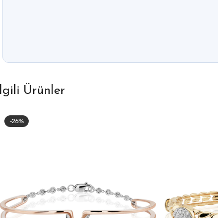
İlgili Ürünler
-26%