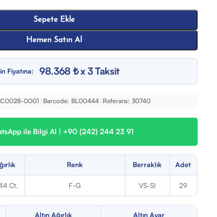
Sepete Ekle
Hemen Satın Al
98.368 ₺ x 3 Taksit
in Fiyatına:
PC0028-0001
|
Barcode:
BL00444
|
Referans:
30740
sApp ile Bilgi Al | +90 (242) 244 23 91
ğırlık
Renk
Berraklık
Adet
44 Ct.
F-G
VS-SI
29
Altın Ağırlık
Altın Ayar