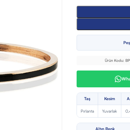
Peş
Ürün Kodu:
B
What
Taş
Kesim
A
Pırlanta
Yuvarlak
0,
Altın Renk