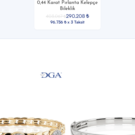
0,44 Karat Pırlanta Kelepçe
Bileklik
290.208
₺
403.067
₺
96.736 ₺ x 3 Taksit