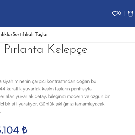
0
lıklar
Sertifikalı Taşlar
 Pırlanta Kelepçe
yla siyah minenin çarpıcı kontrastından doğan bu
44 karatlık yuvarlak kesim taşların parıltısıyla
er alan yuvarlak detay, bileğinizi modern ve özgün bir
ici bir stil yaratıyor. Günlük şıklığınızı tamamlayacak
.
5.104
₺