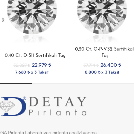
0,50 Ct. O-P-VS2 Sertifikal
0,40 Ct. D-SI1 Sertifikalı Taş
Taş
22.979
₺
26.400
₺
32.827
₺
37.714
₺
7.660 ₺ x 3 Taksit
8.800 ₺ x 3 Taksit
GA Pırlanta Laboratuvarı pırlanta analizi yapma