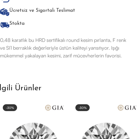
Ücretsiz ve Sigortalı Teslimat
Stokta
0,48 karatlık bu HRD sertifikalı round kesim pırlanta, F renk
ve SI1 berraklık değerleriyle üstün kaliteyi yansıtıyor. Işığı
mükemmel yakalayan kesimi, zarif mücevherlerin favorisi.
İlgili Ürünler
-30%
-30%