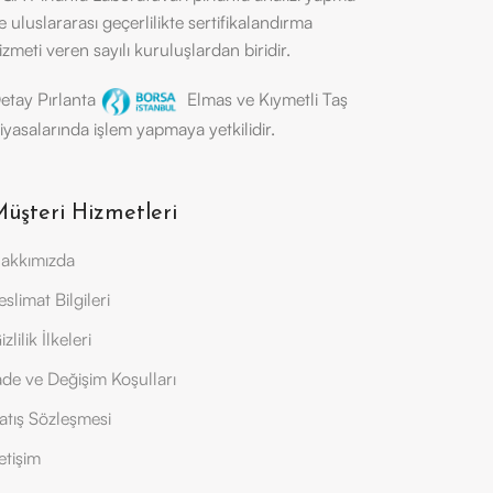
e uluslararası geçerlilikte sertifikalandırma
izmeti veren sayılı kuruluşlardan biridir.
etay Pırlanta
Elmas ve Kıymetli Taş
iyasalarında işlem yapmaya yetkilidir.
üşteri Hizmetleri
akkımızda
eslimat Bilgileri
izlilik İlkeleri
ade ve Değişim Koşulları
atış Sözleşmesi
letişim