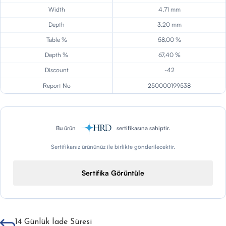
Width
4,71 mm
Depth
3,20 mm
Table %
58,00 %
Depth %
67,40 %
Discount
-42
Report No
250000199538
Bu ürün
sertifikasına sahiptir.
Sertifikanız ürününüz ile birlikte gönderilecektir.
Sertifika Görüntüle
14 Günlük İade Süresi