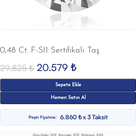
0,48 Ct. F-SI1 Sertifikalı Taş
20.579
₺
29.825
₺
Sepete Ekle
Hemen Satın Al
6.860 ₺ x 3 Taksit
Peşin Fiyatına:
Ürün Kodu:
1572
|
Barcode:
1572
|
Referans:
2143