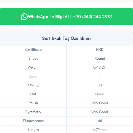
WhatsApp ile Bilgi Al | +90 (242) 244 23 91
Sertifikalı Taş Özellikleri
Certificate
HRD
Shape
Round
Weight
0,48 Ct.
Color
F
Clarity
SI1
Cut
Good
Polish
Very Good
Symmetry
Very Good
Fluorescence
Nil
Length
4,79 mm