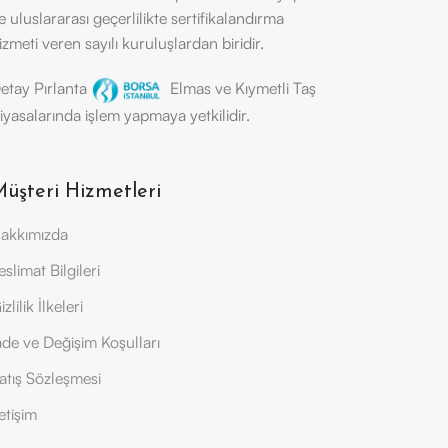
e uluslararası geçerlilikte sertifikalandırma
izmeti veren sayılı kuruluşlardan biridir.
etay Pırlanta
Elmas ve Kıymetli Taş
iyasalarında işlem yapmaya yetkilidir.
üşteri Hizmetleri
akkımızda
eslimat Bilgileri
izlilik İlkeleri
ade ve Değişim Koşulları
atış Sözleşmesi
letişim