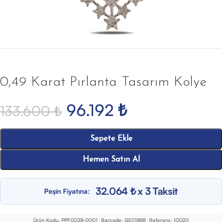
0,49 Karat Pırlanta Tasarım Kolye
96.192
₺
133.600
₺
Sepete Ekle
Hemen Satın Al
32.064 ₺ x 3 Taksit
Peşin Fiyatına:
Ürün Kodu:
PPF0028-0001
|
Barcode:
GE01888
|
Referans:
10020