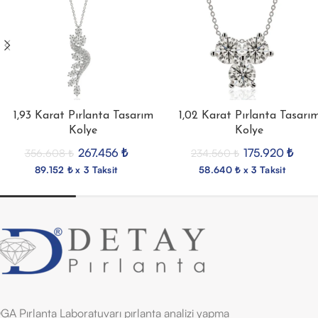
1,93 Karat Pırlanta Tasarım
1,02 Karat Pırlanta Tasarı
Kolye
Kolye
267.456
₺
175.920
₺
356.608
₺
234.560
₺
89.152 ₺ x 3 Taksit
58.640 ₺ x 3 Taksit
GA Pırlanta Laboratuvarı pırlanta analizi yapma