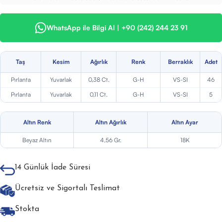
WhatsApp ile Bilgi Al | +90 (242) 244 23 91
Taş
Kesim
Ağırlık
Renk
Berraklık
Adet
Pırlanta
Yuvarlak
0,38 Ct.
G-H
VS-SI
46
Pırlanta
Yuvarlak
0,11 Ct.
G-H
VS-SI
5
Altın Renk
Altın Ağırlık
Altın Ayar
Beyaz Altın
4,56 Gr.
18K
14 Günlük İade Süresi
Ücretsiz ve Sigortalı Teslimat
Stokta