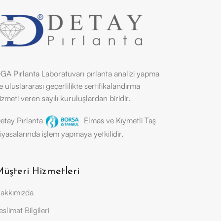
GA Pırlanta Laboratuvarı pırlanta analizi yapma
e uluslararası geçerlilikte sertifikalandırma
izmeti veren sayılı kuruluşlardan biridir.
etay Pırlanta
Elmas ve Kıymetli Taş
iyasalarında işlem yapmaya yetkilidir.
üşteri Hizmetleri
akkımızda
eslimat Bilgileri