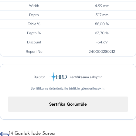
Width
4,99 mm
Depth
3,17 mm
Table %
58,00 %
Depth %
63,70 %
Discount
-34.69
Report No
240000280212
Bu ürün
sertifikasına sahiptir.
Sertifikanız ürününüz ile birlikte gönderilecektir.
Sertifika Görüntüle
14 Günlük İade Süresi