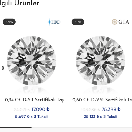
İlgili Ürünler
-29%
-27%
0,34 Ct. D-SI1 Sertifikalı Taş
0,60 Ct. D-VS1 Sertifikalı T
17.090
₺
75.398
₺
24.071
₺
103.285
₺
5.697 ₺ x 3 Taksit
25.133 ₺ x 3 Taksit