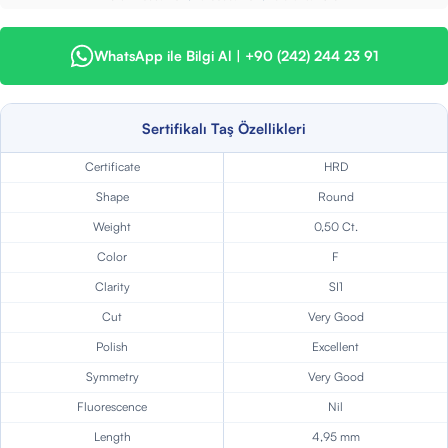
WhatsApp ile Bilgi Al | +90 (242) 244 23 91
Sertifikalı Taş Özellikleri
Certificate
HRD
Shape
Round
Weight
0,50 Ct.
Color
F
Clarity
SI1
Cut
Very Good
Polish
Excellent
Symmetry
Very Good
Fluorescence
Nil
Length
4,95 mm