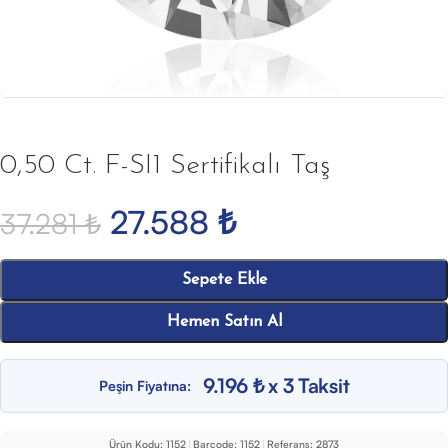
0,50 Ct. F-SI1 Sertifikalı Taş
27.588
₺
37.281
₺
Sepete Ekle
Hemen Satın Al
9.196 ₺ x 3 Taksit
Peşin Fiyatına:
Ürün Kodu:
1152
|
Barcode:
1152
|
Referans:
2873