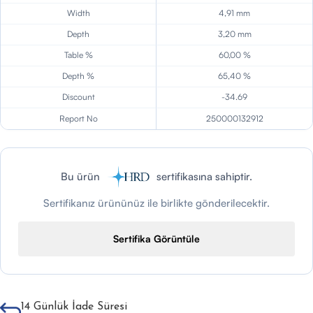
Width
4,91 mm
Depth
3,20 mm
Table %
60,00 %
Depth %
65,40 %
Discount
-34.69
Report No
250000132912
Bu ürün
sertifikasına sahiptir.
Sertifikanız ürününüz ile birlikte gönderilecektir.
Sertifika Görüntüle
14 Günlük İade Süresi