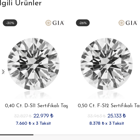
İlgili Ürünler
-30%
-26%
0,40 Ct. D-SI1 Sertifikalı Taş
0,50 Ct. F-SI2 Sertifikalı Ta
22.979
₺
25.133
₺
32.827
₺
33.963
₺
7.660 ₺ x 3 Taksit
8.378 ₺ x 3 Taksit