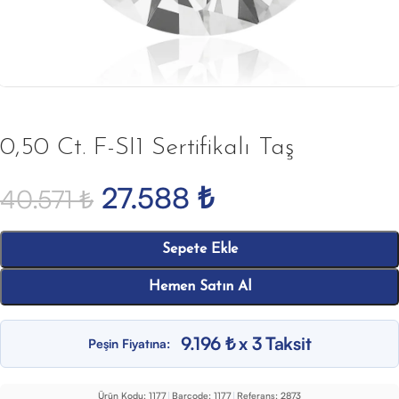
0,50 Ct. F-SI1 Sertifikalı Taş
27.588
₺
40.571
₺
Sepete Ekle
Hemen Satın Al
9.196 ₺ x 3 Taksit
Peşin Fiyatına:
Ürün Kodu:
1177
|
Barcode:
1177
|
Referans:
2873