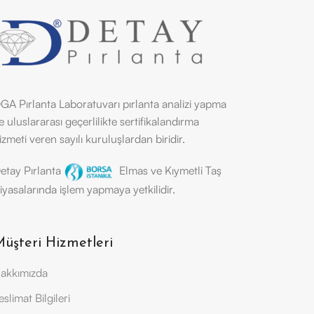
GA Pırlanta Laboratuvarı pırlanta analizi yapma
e uluslararası geçerlilikte sertifikalandırma
izmeti veren sayılı kuruluşlardan biridir.
etay Pırlanta
Elmas ve Kıymetli Taş
iyasalarında işlem yapmaya yetkilidir.
üşteri Hizmetleri
akkımızda
eslimat Bilgileri