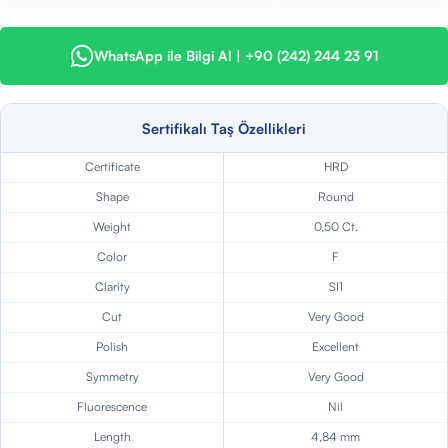
WhatsApp ile Bilgi Al | +90 (242) 244 23 91
Sertifikalı Taş Özellikleri
Certificate
HRD
Shape
Round
Weight
0,50 Ct.
Color
F
Clarity
SI1
Cut
Very Good
Polish
Excellent
Symmetry
Very Good
Fluorescence
Nil
Length
4,84 mm