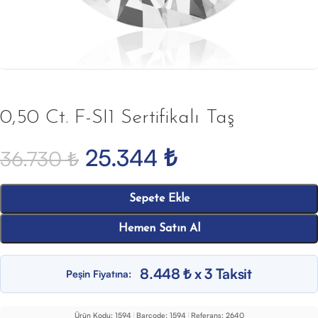
0,50 Ct. F-SI1 Sertifikalı Taş
25.344
₺
36.730
₺
Sepete Ekle
Hemen Satın Al
8.448 ₺ x 3 Taksit
Peşin Fiyatına:
Ürün Kodu:
1594
|
Barcode:
1594
|
Referans:
2640