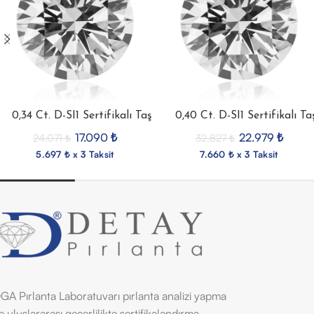
0,34 Ct. D-SI1 Sertifikalı Taş
0,40 Ct. D-SI1 Sertifikalı Ta
17.090
₺
22.979
₺
24.071
₺
32.827
₺
5.697 ₺ x 3 Taksit
7.660 ₺ x 3 Taksit
GA Pırlanta Laboratuvarı pırlanta analizi yapma
e uluslararası geçerlilikte sertifikalandırma