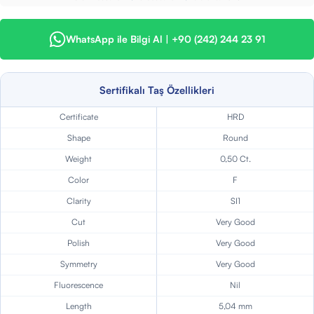
WhatsApp ile Bilgi Al | +90 (242) 244 23 91
Sertifikalı Taş Özellikleri
Certificate
HRD
Shape
Round
Weight
0,50 Ct.
Color
F
Clarity
SI1
Cut
Very Good
Polish
Very Good
Symmetry
Very Good
Fluorescence
Nil
Length
5,04 mm