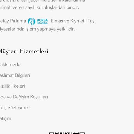
izmeti veren sayılı kuruluşlardan biridir.
etay Pırlanta
Elmas ve Kıymetli Taş
iyasalarında işlem yapmaya yetkilidir.
üşteri Hizmetleri
akkımızda
eslimat Bilgileri
izlilik İlkeleri
ade ve Değişim Koşulları
atış Sözleşmesi
letişim