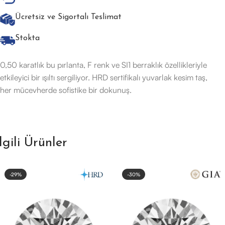
Ücretsiz ve Sigortalı Teslimat
Stokta
0,50 karatlık bu pırlanta, F renk ve SI1 berraklık özellikleriyle
etkileyici bir ışıltı sergiliyor. HRD sertifikalı yuvarlak kesim taş,
her mücevherde sofistike bir dokunuş.
İlgili Ürünler
-29%
-30%