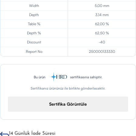
Width
5,00 mm
Depth
3,14 mm
Table %
62,00 %
Depth %
62,50 %
Discount
-40
Report No
250000133330
Bu ürün
sertifikasına sahiptir.
Sertifikanız ürününüz ile birlikte gönderilecektir.
Sertifika Görüntüle
14 Günlük İade Süresi