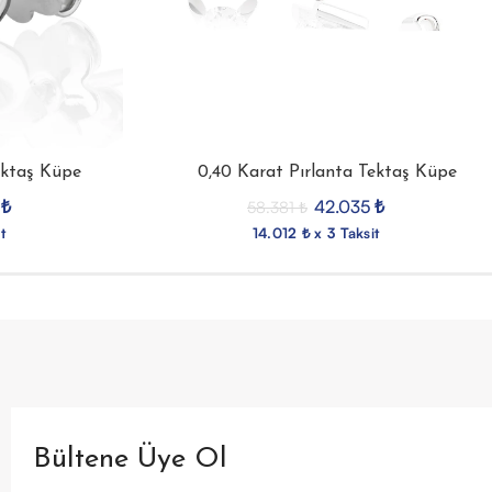
ektaş Küpe
0,40 Karat Pırlanta Tektaş Küpe
4
₺
42.035
₺
58.381
₺
t
14.012 ₺ x 3 Taksit
Bültene Üye Ol