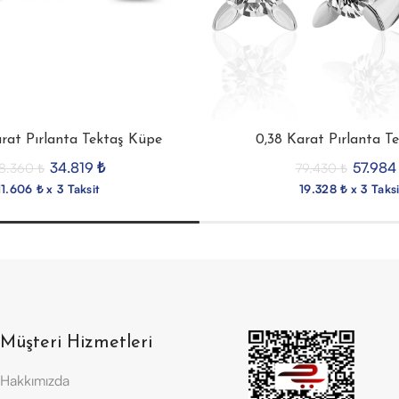
rat Pırlanta Tektaş Küpe
0,38 Karat Pırlanta T
34.819
₺
57.98
8.360
₺
79.430
₺
11.606 ₺ x 3 Taksit
19.328 ₺ x 3 Taksi
Müşteri Hizmetleri
Hakkımızda