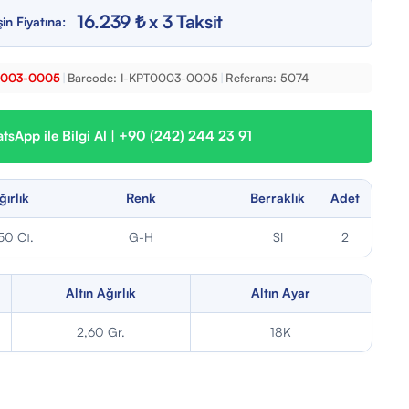
16.239 ₺ x 3 Taksit
in Fiyatına:
0003-0005
|
Barcode:
I-KPT0003-0005
|
Referans:
5074
sApp ile Bilgi Al | +90 (242) 244 23 91
ğırlık
Renk
Berraklık
Adet
50 Ct.
G-H
SI
2
Altın Ağırlık
Altın Ayar
2,60 Gr.
18K