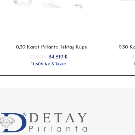
0,30 Karat Pırlanta Tektaş Küpe
0,30 Ka
34.819
₺
49.041
₺
4
11.606 ₺ x 3 Taksit