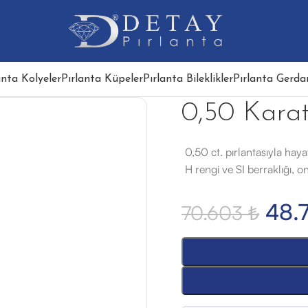
anta Kolyeler
Pırlanta Küpeler
Pırlanta Bileklikler
Pırlanta Gerdan
0,50 Karat
0,50 ct. pırlantasıyla hay
H rengi ve SI berraklığı, o
48.
70.603
₺