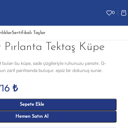
0
lıklar
Sertifikalı Taşlar
 Pırlanta Tektaş Küpe
at bulan bu küpe, sade çizgileriyle ruhunuzu yansıtır. G-
nun zarif parıltısında buluşur. eşsiz bir dokunuş sunar.
716
₺
Sepete Ekle
Hemen Satın Al