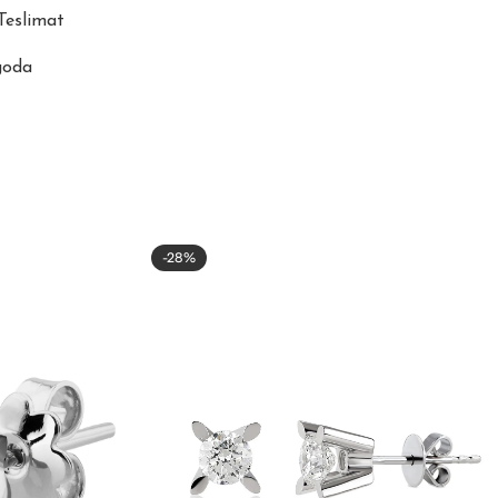
 Teslimat
goda
-28%