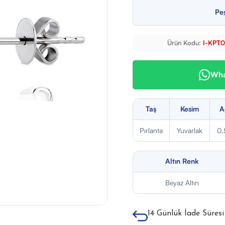
Peş
Ürün Kodu:
I-KPT
What
Taş
Kesim
A
Pırlanta
Yuvarlak
0,
Altın Renk
Beyaz Altın
14 Günlük İade Süresi