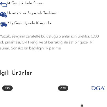
14 Günlük İade Süresi
Ücretsiz ve Sigortalı Teslimat
7 İş Günü İçinde Kargoda
Yüzük, sevginin zarafetle buluştuğu o anlar için üretildi. 0,50
ct. pırlantası, G-H rengi ve SI berraklığı ile saf bir güzellik
sunar. Sonsuz bir bağlılığın ilk parıltısı
İlgili Ürünler
-29%
-27%