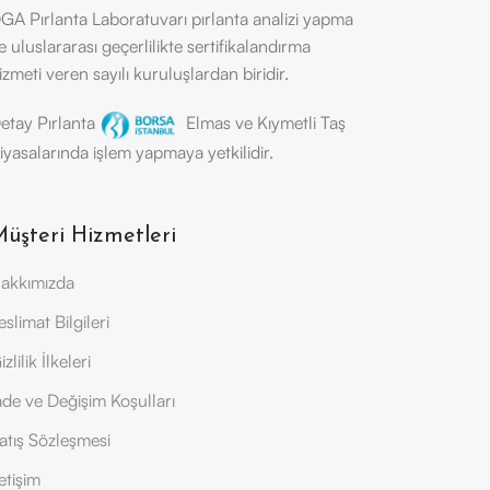
GA Pırlanta Laboratuvarı pırlanta analizi yapma
e uluslararası geçerlilikte sertifikalandırma
izmeti veren sayılı kuruluşlardan biridir.
etay Pırlanta
Elmas ve Kıymetli Taş
iyasalarında işlem yapmaya yetkilidir.
üşteri Hizmetleri
akkımızda
eslimat Bilgileri
izlilik İlkeleri
ade ve Değişim Koşulları
atış Sözleşmesi
letişim