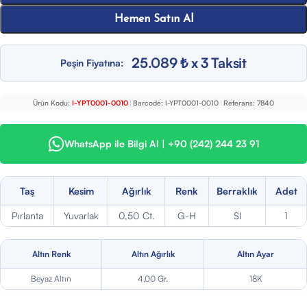
Hemen Satın Al
25.089 ₺ x 3 Taksit
Peşin Fiyatına:
Ürün Kodu:
I-YPT0001-0010
|
Barcode:
I-YPT0001-0010
|
Referans:
7840
WhatsApp ile Bilgi Al | +90 (242) 244 23 91
Taş
Kesim
Ağırlık
Renk
Berraklık
Adet
Pırlanta
Yuvarlak
0,50 Ct.
G-H
SI
1
Altın Renk
Altın Ağırlık
Altın Ayar
Beyaz Altın
4,00 Gr.
18K