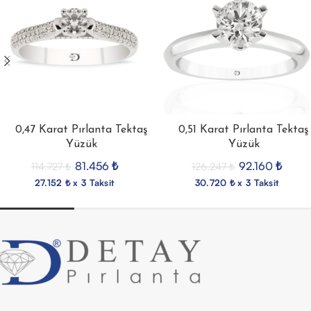
0,47 Karat Pırlanta Tektaş
0,51 Karat Pırlanta Tektaş
Yüzük
Yüzük
81.456
₺
92.160
₺
114.727
₺
126.247
₺
27.152 ₺ x 3 Taksit
30.720 ₺ x 3 Taksit