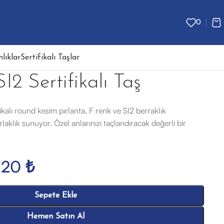
0
lıklar
Sertifikalı Taşlar
SI2 Sertifikalı Taş
ikalı round kesim pırlanta, F renk ve SI2 berraklık
rlaklık sunuyor. Özel anlarınızı taçlandıracak değerli bir
620
₺
Sepete Ekle
Hemen Satın Al