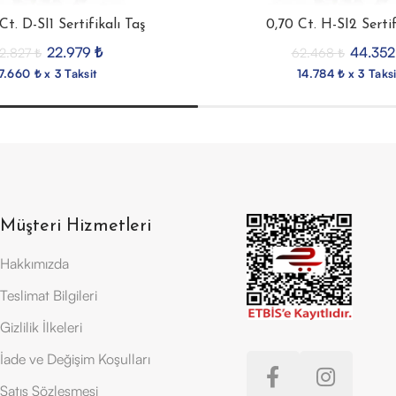
Ct. D-SI1 Sertifikalı Taş
0,70 Ct. H-SI2 Sertif
22.979
₺
44.35
2.827
₺
62.468
₺
7.660 ₺ x 3 Taksit
14.784 ₺ x 3 Taksi
Müşteri Hizmetleri
Hakkımızda
Teslimat Bilgileri
Gizlilik İlkeleri
İade ve Değişim Koşulları
Satış Sözleşmesi