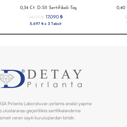
0,34 Ct. D-SI1 Sertifikalı Taş
0,40 
17.090
₺
24.071
₺
3
5.697 ₺ x 3 Taksit
GA Pırlanta Laboratuvarı pırlanta analizi yapma
e uluslararası geçerlilikte sertifikalandırma
izmeti veren sayılı kuruluşlardan biridir.