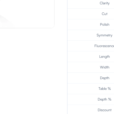
Clarity
Cut
Polish
Symmetry
Fluorescenc
Length
Width
Depth
Table %
Depth %
Discount