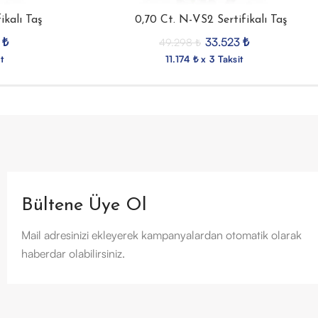
ikalı Taş
0,70 Ct. N-VS2 Sertifikalı Taş
2
₺
33.523
₺
49.298
₺
t
11.174 ₺ x 3 Taksit
Bültene Üye Ol
Mail adresinizi ekleyerek kampanyalardan otomatik olarak
haberdar olabilirsiniz.