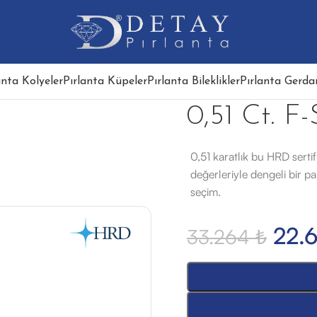
anta Kolyeler
Pırlanta Küpeler
Pırlanta Bileklikler
Pırlanta Gerdan
0,51 Ct. F-
0,51 karatlık bu HRD sertif
değerleriyle dengeli bir pa
seçim.
22.
33.264
₺