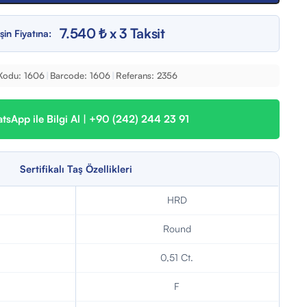
7.540 ₺ x 3 Taksit
şin Fiyatına:
Kodu:
1606
|
Barcode:
1606
|
Referans:
2356
sApp ile Bilgi Al | +90 (242) 244 23 91
Sertifikalı Taş Özellikleri
HRD
Round
0,51 Ct.
F