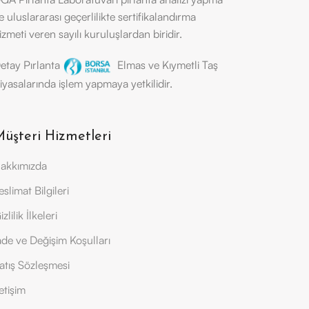
e uluslararası geçerlilikte sertifikalandırma
izmeti veren sayılı kuruluşlardan biridir.
etay Pırlanta
Elmas ve Kıymetli Taş
iyasalarında işlem yapmaya yetkilidir.
üşteri Hizmetleri
akkımızda
eslimat Bilgileri
izlilik İlkeleri
ade ve Değişim Koşulları
atış Sözleşmesi
letişim