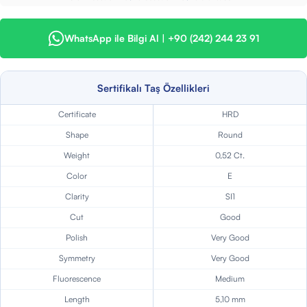
WhatsApp ile Bilgi Al | +90 (242) 244 23 91
Sertifikalı Taş Özellikleri
Certificate
HRD
Shape
Round
Weight
0,52 Ct.
Color
E
Clarity
SI1
Cut
Good
Polish
Very Good
Symmetry
Very Good
Fluorescence
Medium
Length
5,10 mm