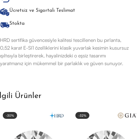
Ücretsiz ve Sigortalı Teslimat
Stokta
HRD sertifika güvencesiyle kalitesi tescillenen bu pırlanta,
0,52 karat E-SI1 özelliklerini klasik yuvarlak kesimin kusursuz
ışıltısıyla birleştirerek, hayalinizdeki o eşsiz tasarımı
yaratmanız için mükemmel bir parlaklık ve güven sunuyor.
İlgili Ürünler
-30%
-32%