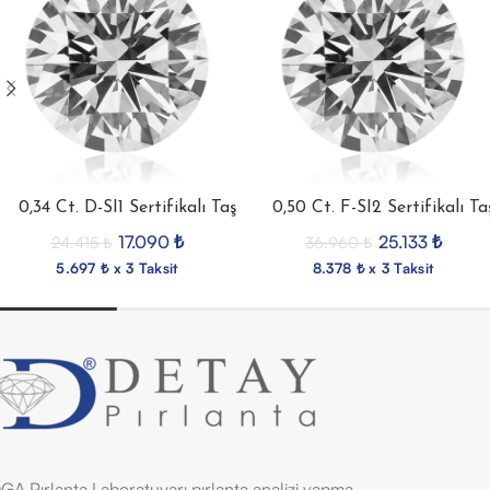
0,34 Ct. D-SI1 Sertifikalı Taş
0,50 Ct. F-SI2 Sertifikalı Ta
17.090
₺
25.133
₺
24.415
₺
36.960
₺
5.697 ₺ x 3 Taksit
8.378 ₺ x 3 Taksit
GA Pırlanta Laboratuvarı pırlanta analizi yapma