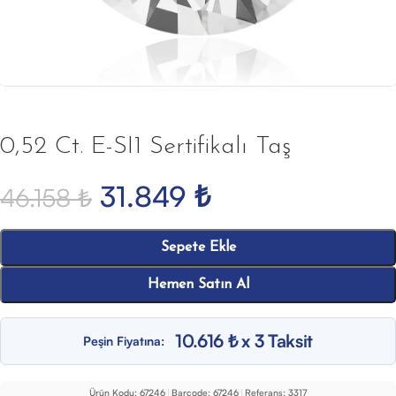
0,52 Ct. E-SI1 Sertifikalı Taş
31.849
₺
46.158
₺
Sepete Ekle
Hemen Satın Al
10.616 ₺ x 3 Taksit
Peşin Fiyatına:
Ürün Kodu:
67246
|
Barcode:
67246
|
Referans:
3317