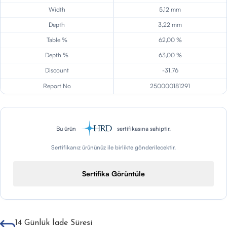
Width
5,12 mm
Depth
3,22 mm
Table %
62,00 %
Depth %
63,00 %
Discount
-31.76
Report No
250000181291
Bu ürün
sertifikasına sahiptir.
Sertifikanız ürününüz ile birlikte gönderilecektir.
Sertifika Görüntüle
14 Günlük İade Süresi