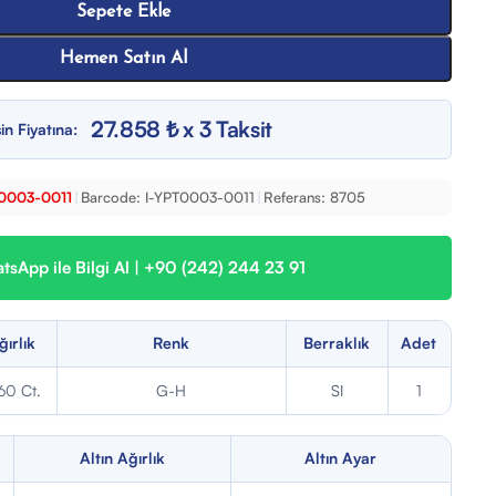
Sepete Ekle
Hemen Satın Al
27.858 ₺ x 3 Taksit
in Fiyatına:
T0003-0011
|
Barcode:
I-YPT0003-0011
|
Referans:
8705
sApp ile Bilgi Al | +90 (242) 244 23 91
ğırlık
Renk
Berraklık
Adet
60 Ct.
G-H
SI
1
Altın Ağırlık
Altın Ayar