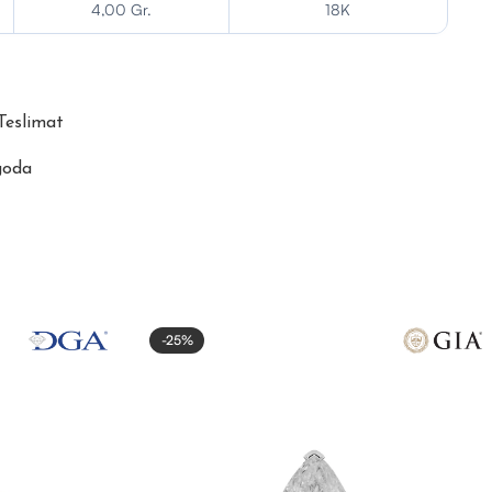
4,00 Gr.
18K
 Teslimat
goda
-25%