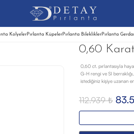
anta Kolyeler
Pırlanta Küpeler
Pırlanta Bileklikler
Pırlanta Gerdan
0,60 Karat
0,60 ct. pırlantasıyla haya
G-H rengi ve SI berraklığı,
istediğiniz kişiye uzanan e
83.
112.939
₺