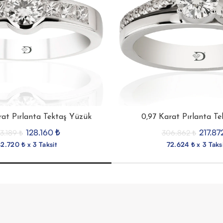
rat Pırlanta Tektaş Yüzük
0,97 Karat Pırlanta T
128.160
₺
217.87
73.189
₺
306.862
₺
2.720 ₺ x 3 Taksit
72.624 ₺ x 3 Taks