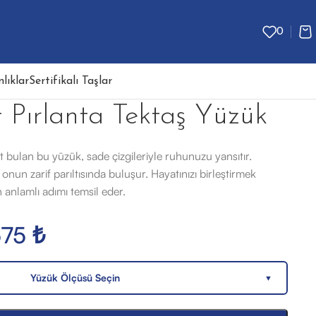
0
lıklar
Sertifikalı Taşlar
 Pırlanta Tektaş Yüzük
t bulan bu yüzük, sade çizgileriyle ruhunuzu yansıtır.
 onun zarif parıltısında buluşur. Hayatınızı birleştirmek
n anlamlı adımı temsil eder.
575
₺
Yüzük Ölçüsü Seçin
▼