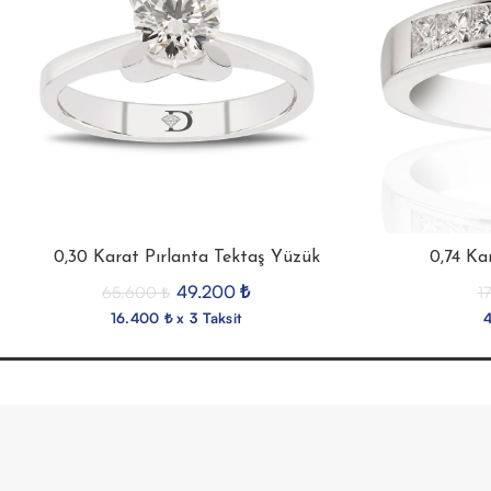
0,30 Karat Pırlanta Tektaş Yüzük
0,74 Ka
49.200
₺
65.600
₺
1
16.400 ₺ x 3 Taksit
4