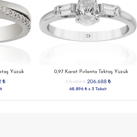
ektaş Yüzük
0,97 Karat Pırlanta Tektaş Yüzük
2
₺
206.688
₺
275.584
₺
it
68.896 ₺ x 3 Taksit