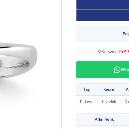
Peş
Ürün Kodu:
I-YP
What
Taş
Kesim
A
Pırlanta
Yuvarlak
0,
Altın Renk