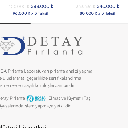
288.000
₺
240.000
₺
400.000
₺
363.636
₺
96.000 ₺ x 3 Taksit
80.000 ₺ x 3 Taksit
GA Pırlanta Laboratuvarı pırlanta analizi yapma
e uluslararası geçerlilikte sertifikalandırma
izmeti veren sayılı kuruluşlardan biridir.
etay Pırlanta
Elmas ve Kıymetli Taş
iyasalarında işlem yapmaya yetkilidir.
üşteri Hizmetleri