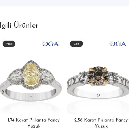
İlgili Ürünler
-28%
-34%
1,74 Karat Pırlanta Fancy
2,56 Karat Pırlanta Fancy
Yüzük
Yüzük