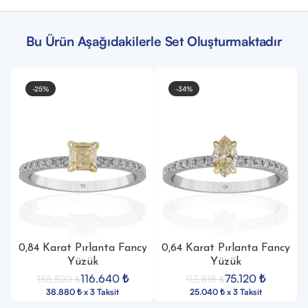
Bu Ürün Aşağıdakilerle Set Oluşturmaktadır
-25%
-34%
0,84 Karat Pırlanta Fancy
0,64 Karat Pırlanta Fancy
Yüzük
Yüzük
116.640
₺
75.120
₺
155.520
₺
113.818
₺
38.880 ₺ x 3 Taksit
25.040 ₺ x 3 Taksit