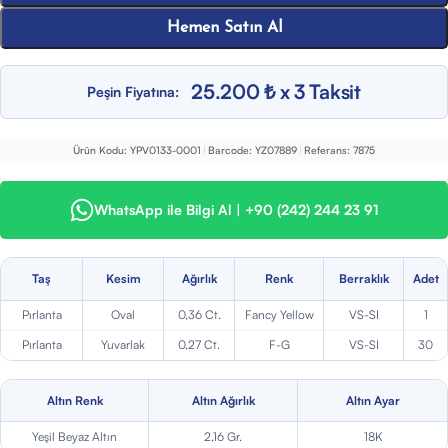
Hemen Satın Al
25.200 ₺ x 3 Taksit
Peşin Fiyatına:
Ürün Kodu:
YPV0133-0001
|
Barcode:
YZ07889
|
Referans:
7875
WhatsApp ile Bilgi Al | +90 (242) 244 23 91
Taş
Kesim
Ağırlık
Renk
Berraklık
Adet
Pırlanta
Oval
0,36 Ct.
Fancy Yellow
VS-SI
1
Pırlanta
Yuvarlak
0,27 Ct.
F-G
VS-SI
30
Altın Renk
Altın Ağırlık
Altın Ayar
Yeşil Beyaz Altın
2,16 Gr.
18K