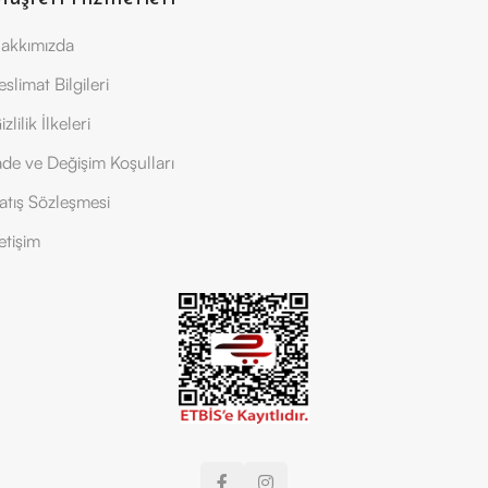
akkımızda
eslimat Bilgileri
izlilik İlkeleri
ade ve Değişim Koşulları
atış Sözleşmesi
letişim