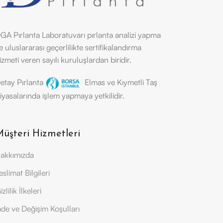
GA Pırlanta Laboratuvarı pırlanta analizi yapma
e uluslararası geçerlilikte sertifikalandırma
izmeti veren sayılı kuruluşlardan biridir.
etay Pırlanta
Elmas ve Kıymetli Taş
iyasalarında işlem yapmaya yetkilidir.
üşteri Hizmetleri
akkımızda
eslimat Bilgileri
izlilik İlkeleri
ade ve Değişim Koşulları