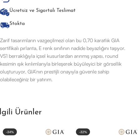
Ücretsiz ve Sigortalı Teslimat
Stokta
Zarif tasarımların vazgeçilmezi olan bu 0,70 karatlık GIA
sertifikalı pırlanta, E renk sınıfının nadide beyazlığını taşıyor.
VS1 berraklığıyla içsel kusurlardan arınmış yapısı, round
kesimin ışık kırılımlarıyla birleşerek büyüleyici bir görsellik
oluşturuyor. GIA’nın prestijli onayıyla güvenle sahip
olabileceğiniz bir yatırım.
İlgili Ürünler
-34%
-32%