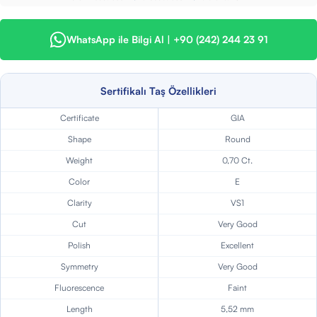
WhatsApp ile Bilgi Al | +90 (242) 244 23 91
Sertifikalı Taş Özellikleri
Certificate
GIA
Shape
Round
Weight
0,70 Ct.
Color
E
Clarity
VS1
Cut
Very Good
Polish
Excellent
Symmetry
Very Good
Fluorescence
Faint
Length
5,52 mm