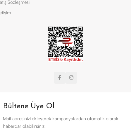
atış Sözleşmesi
letişim
Bültene Üye Ol
Mail adresinizi ekleyerek kampanyalardan otomatik olarak
haberdar olabilirsiniz.