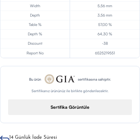
Width
5,56 mm
Depth
3,56 mm
Table %
57,00 %
Depth %
64,30 %
Discount
-38
Report No
6525219551
Bu ürün
sertifikasına sahiptir.
Sertifikanız ürününüz ile birlikte gönderilecektir.
Sertifika Görüntüle
14 Günlük İade Süresi