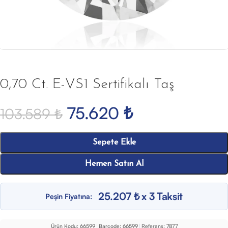
0,70 Ct. E-VS1 Sertifikalı Taş
75.620
₺
103.589
₺
Sepete Ekle
Hemen Satın Al
25.207 ₺ x 3 Taksit
Peşin Fiyatına:
Ürün Kodu:
66599
|
Barcode:
66599
|
Referans:
7877