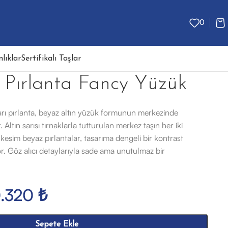
0
lıklar
Sertifikalı Taşlar
 Pırlanta Fancy Yüzük
arı pırlanta, beyaz altın yüzük formunun merkezinde
 Altın sarısı tırnaklarla tutturulan merkez taşın her iki
kesim beyaz pırlantalar, tasarıma dengeli bir kontrast
or. Göz alıcı detaylarıyla sade ama unutulmaz bir
0.320
₺
Sepete Ekle