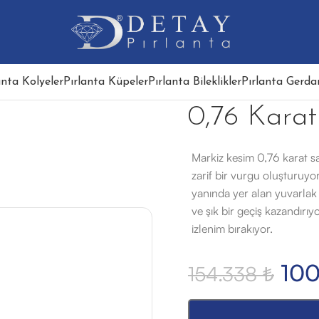
anta Kolyeler
Pırlanta Küpeler
Pırlanta Bileklikler
Pırlanta Gerdan
0,76 Karat
Markiz kesim 0,76 karat s
zarif bir vurgu oluşturuyor.
yanında yer alan yuvarlak 
ve şık bir geçiş kazandırıy
izlenim bırakıyor.
10
154.338
₺