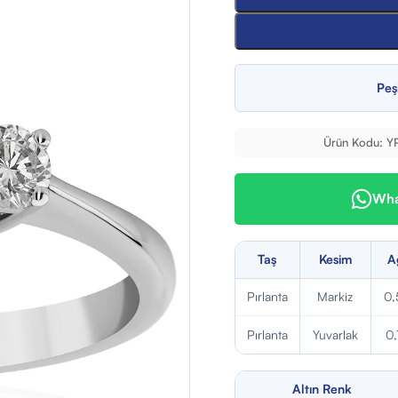
Peş
Ürün Kodu:
Y
What
Taş
Kesim
A
Pırlanta
Markiz
0,
Pırlanta
Yuvarlak
0,
Altın Renk