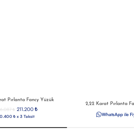
rat Pırlanta Fancy Yüzük
2,22 Karat Pırlanta F
211.200
₺
6.087
₺
WhatsApp ile Fi
0.400 ₺ x 3 Taksit