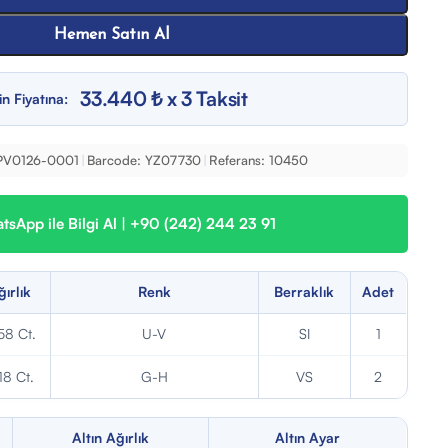
Hemen Satın Al
33.440 ₺ x 3 Taksit
in Fiyatına:
PV0126-0001
|
Barcode:
YZ07730
|
Referans:
10450
sApp ile Bilgi Al | +90 (242) 244 23 91
ğırlık
Renk
Berraklık
Adet
58 Ct.
U-V
SI
1
18 Ct.
G-H
VS
2
Altın Ağırlık
Altın Ayar