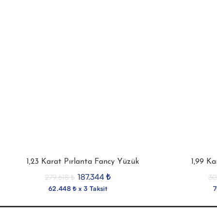
1,23 Karat Pırlanta Fancy Yüzük
1,99 Ka
187.344
₺
279.618
₺
30
62.448 ₺ x 3 Taksit
7