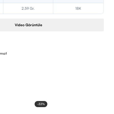
2,59 Gr.
18K
Video Görüntüle
imat
-33%