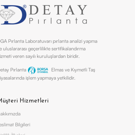
GA Pırlanta Laboratuvarı pırlanta analizi yapma
e uluslararası geçerlilikte sertifikalandırma
izmeti veren sayılı kuruluşlardan biridir.
etay Pırlanta
Elmas ve Kıymetli Taş
iyasalarında işlem yapmaya yetkilidir.
üşteri Hizmetleri
akkımızda
eslimat Bilgileri