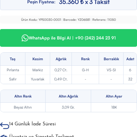
35.360 ₺ x 3 Taksit
Peşin Fiyatına:
Ürün Kodu:
YPS0030-0001
|
Barcode:
YZ06581
|
Referans:
11050
WhatsApp ile Bilgi Al | +90 (242) 244 23 91
Taş
Kesim
Ağırlık
Renk
Berraklık
Adet
Pırlanta
Markiz
0,27 Ct.
G-H
VS-SI
6
Safir
Yuvarlak
0,49 Ct.
-
-
32
Altın Renk
Altın Ağırlık
Altın Ayar
Beyaz Altın
3,09 Gr.
18K
14 Günlük İade Süresi