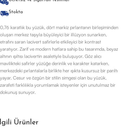
Ücretsiz ve Sigortalı Teslimat
Stokta
0,76 karatlık bu yüzük, dört markiz pırlantanın birleşiminden
oluşan merkez taşıyla büyüleyici bir illüzyon sunarken,
etrafını saran lacivert safirlerle etkileyici bir kontrast
yaratıyor. Zarif ve modern hatlara sahip bu tasarımda, beyaz
altının ışıltısı lacivertin asaletiyle buluşuyor. Göz alıcı
mavilikteki safirler yüzüğe derinlik ve karakter katarken,
merkezdeki pırlantalarla birlikte her ışıkta kusursuz bir parıltı
yayar. Cesur ve özgün bir stilin simgesi olan bu yüzük,
zarafeti farklılıkla yorumlamak isteyenler için unutulmaz bir
dokunuş sunuyor.
İlgili Ürünler