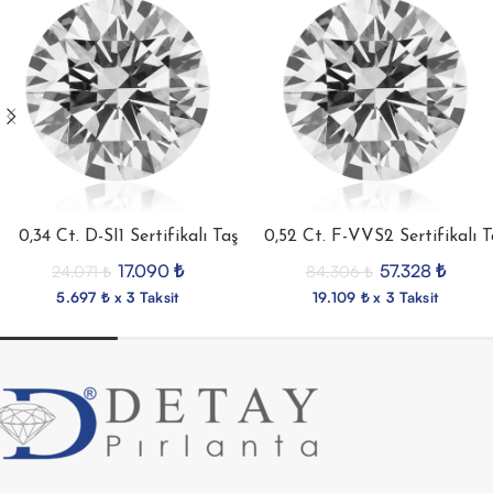
0,34 Ct. D-SI1 Sertifikalı Taş
0,52 Ct. F-VVS2 Sertifikalı T
17.090
₺
57.328
₺
24.071
₺
84.306
₺
5.697 ₺ x 3 Taksit
19.109 ₺ x 3 Taksit