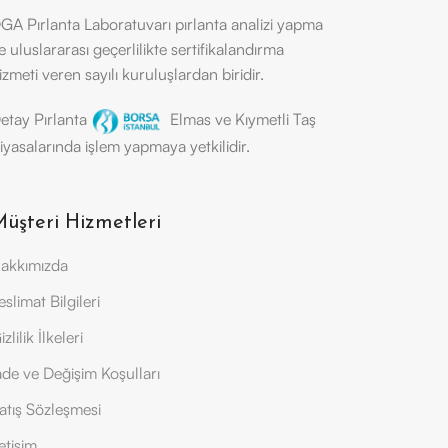
GA Pırlanta Laboratuvarı pırlanta analizi yapma
e uluslararası geçerlilikte sertifikalandırma
izmeti veren sayılı kuruluşlardan biridir.
etay Pırlanta
Elmas ve Kıymetli Taş
iyasalarında işlem yapmaya yetkilidir.
üşteri Hizmetleri
akkımızda
eslimat Bilgileri
izlilik İlkeleri
ade ve Değişim Koşulları
atış Sözleşmesi
letişim