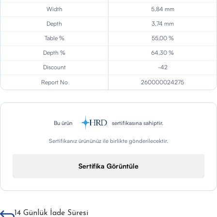
Width
5,84 mm
Depth
3,74 mm
Table %
55,00 %
Depth %
64,30 %
Discount
-42
Report No
260000024275
Bu ürün
sertifikasına sahiptir.
Sertifikanız ürününüz ile birlikte gönderilecektir.
Sertifika Görüntüle
14 Günlük İade Süresi