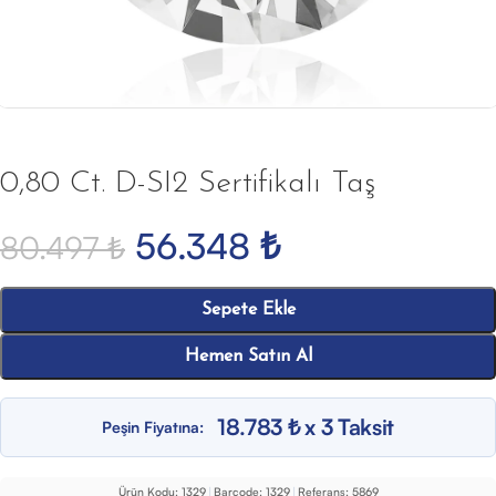
0,80 Ct. D-SI2 Sertifikalı Taş
56.348
₺
80.497
₺
Sepete Ekle
Hemen Satın Al
18.783 ₺ x 3 Taksit
Peşin Fiyatına:
Ürün Kodu:
1329
|
Barcode:
1329
|
Referans:
5869