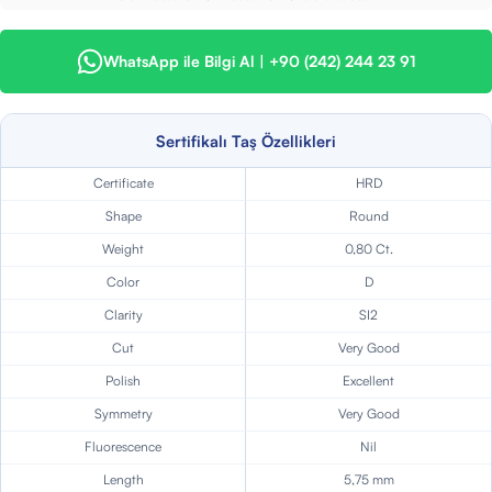
WhatsApp ile Bilgi Al | +90 (242) 244 23 91
Sertifikalı Taş Özellikleri
Certificate
HRD
Shape
Round
Weight
0,80 Ct.
Color
D
Clarity
SI2
Cut
Very Good
Polish
Excellent
Symmetry
Very Good
Fluorescence
Nil
Length
5,75 mm