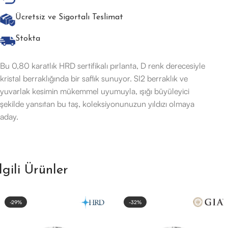
Ücretsiz ve Sigortalı Teslimat
Stokta
Bu 0,80 karatlık HRD sertifikalı pırlanta, D renk derecesiyle
kristal berraklığında bir saflık sunuyor. SI2 berraklık ve
yuvarlak kesimin mükemmel uyumuyla, ışığı büyüleyici
şekilde yansıtan bu taş, koleksiyonunuzun yıldızı olmaya
aday.
İlgili Ürünler
-29%
-32%