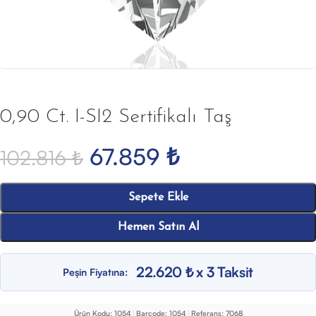
0,90 Ct. I-SI2 Sertifikalı Taş
67.859
₺
102.816
₺
Sepete Ekle
Hemen Satın Al
22.620 ₺ x 3 Taksit
Peşin Fiyatına:
Ürün Kodu:
1054
|
Barcode:
1054
|
Referans:
7068