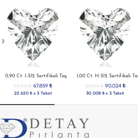
0,90 Ct. I-SI2 Sertifikalı Taş
1,00 Ct. H-SI2 Sertifikalı Ta
67.859
₺
90.024
₺
96.941
₺
121.654
₺
22.620 ₺ x 3 Taksit
30.008 ₺ x 3 Taksit