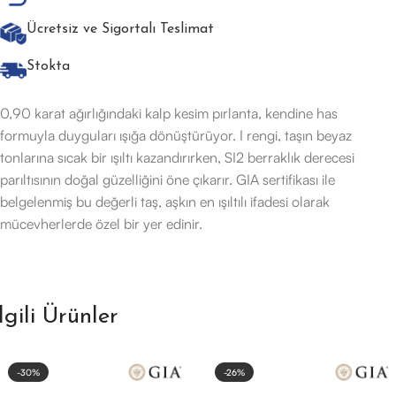
Ücretsiz ve Sigortalı Teslimat
Stokta
0,90 karat ağırlığındaki kalp kesim pırlanta, kendine has
formuyla duyguları ışığa dönüştürüyor. I rengi, taşın beyaz
tonlarına sıcak bir ışıltı kazandırırken, SI2 berraklık derecesi
parıltısının doğal güzelliğini öne çıkarır. GIA sertifikası ile
belgelenmiş bu değerli taş, aşkın en ışıltılı ifadesi olarak
mücevherlerde özel bir yer edinir.
İlgili Ürünler
-30%
-26%