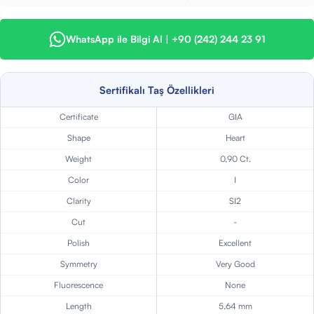
WhatsApp ile Bilgi Al | +90 (242) 244 23 91
Sertifikalı Taş Özellikleri
Certificate
GIA
Shape
Heart
Weight
0,90 Ct.
Color
I
Clarity
SI2
Cut
-
Polish
Excellent
Symmetry
Very Good
Fluorescence
None
Length
5,64 mm