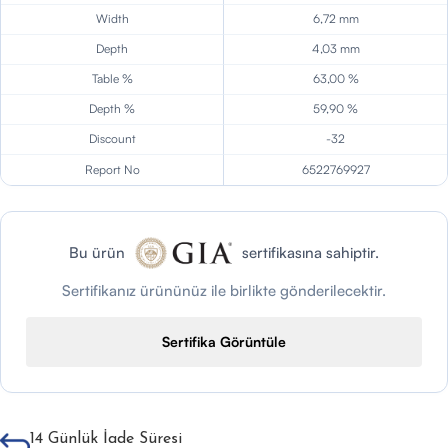
Width
6,72 mm
Depth
4,03 mm
Table %
63,00 %
Depth %
59,90 %
Discount
-32
Report No
6522769927
Bu ürün
sertifikasına sahiptir.
Sertifikanız ürününüz ile birlikte gönderilecektir.
Sertifika Görüntüle
14 Günlük İade Süresi