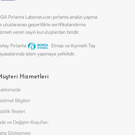
GA Pırlanta Laboratuvarı pırlanta analizi yapma
e uluslararası geçerlilikte sertifikalandırma
izmeti veren sayılı kuruluşlardan biridir.
etay Pırlanta
Elmas ve Kıymetli Taş
iyasalarında işlem yapmaya yetkilidir.
üşteri Hizmetleri
akkımızda
eslimat Bilgileri
izlilik İlkeleri
ade ve Değişim Koşulları
atış Sözleşmesi