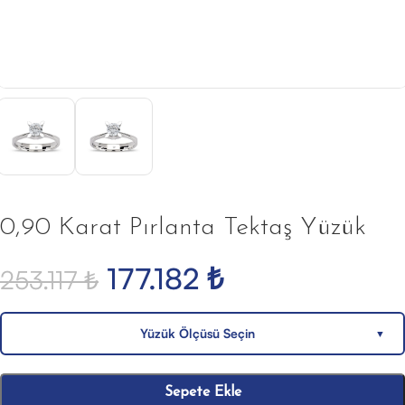
0,90 Karat Pırlanta Tektaş Yüzük
177.182
₺
253.117
₺
Yüzük Ölçüsü Seçin
▼
Sepete Ekle