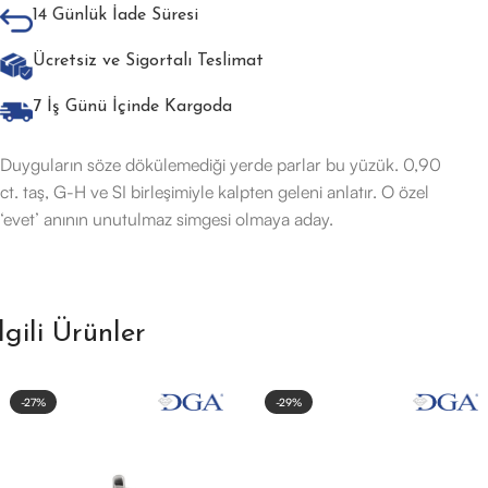
14 Günlük İade Süresi
Ücretsiz ve Sigortalı Teslimat
7 İş Günü İçinde Kargoda
Duyguların söze dökülemediği yerde parlar bu yüzük. 0,90
ct. taş, G-H ve SI birleşimiyle kalpten geleni anlatır. O özel
‘evet’ anının unutulmaz simgesi olmaya aday.
İlgili Ürünler
-27%
-29%