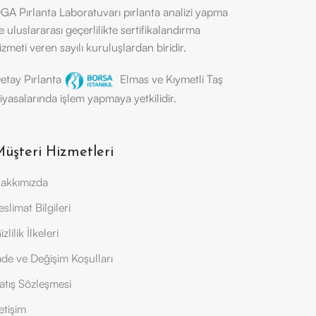
GA Pırlanta Laboratuvarı pırlanta analizi yapma
e uluslararası geçerlilikte sertifikalandırma
izmeti veren sayılı kuruluşlardan biridir.
etay Pırlanta
Elmas ve Kıymetli Taş
iyasalarında işlem yapmaya yetkilidir.
üşteri Hizmetleri
akkımızda
eslimat Bilgileri
izlilik İlkeleri
ade ve Değişim Koşulları
atış Sözleşmesi
letişim