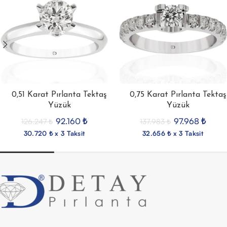
0,51 Karat Pırlanta Tektaş
0,75 Karat Pırlanta Tektaş
Yüzük
Yüzük
92.160
₺
97.968
₺
126.247
₺
137.983
₺
30.720 ₺ x 3 Taksit
32.656 ₺ x 3 Taksit