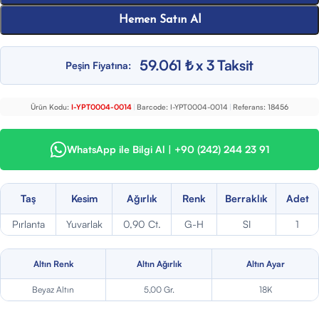
Hemen Satın Al
59.061 ₺ x 3 Taksit
Peşin Fiyatına:
Ürün Kodu:
I-YPT0004-0014
|
Barcode:
I-YPT0004-0014
|
Referans:
18456
WhatsApp ile Bilgi Al | +90 (242) 244 23 91
Taş
Kesim
Ağırlık
Renk
Berraklık
Adet
Pırlanta
Yuvarlak
0,90 Ct.
G-H
SI
1
Altın Renk
Altın Ağırlık
Altın Ayar
Beyaz Altın
5,00 Gr.
18K