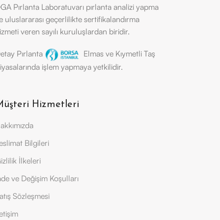
GA Pırlanta Laboratuvarı pırlanta analizi yapma
e uluslararası geçerlilikte sertifikalandırma
izmeti veren sayılı kuruluşlardan biridir.
etay Pırlanta
Elmas ve Kıymetli Taş
iyasalarında işlem yapmaya yetkilidir.
üşteri Hizmetleri
akkımızda
eslimat Bilgileri
izlilik İlkeleri
ade ve Değişim Koşulları
atış Sözleşmesi
letişim