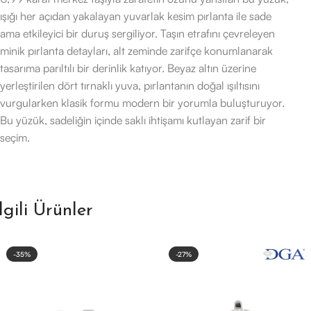
ışığı her açıdan yakalayan yuvarlak kesim pırlanta ile sade
ama etkileyici bir duruş sergiliyor. Taşın etrafını çevreleyen
minik pırlanta detayları, alt zeminde zarifçe konumlanarak
tasarıma parıltılı bir derinlik katıyor. Beyaz altın üzerine
yerleştirilen dört tırnaklı yuva, pırlantanın doğal ışıltısını
vurgularken klasik formu modern bir yorumla buluşturuyor.
Bu yüzük, sadeliğin içinde saklı ihtişamı kutlayan zarif bir
seçim.
İlgili Ürünler
-35%
-27%