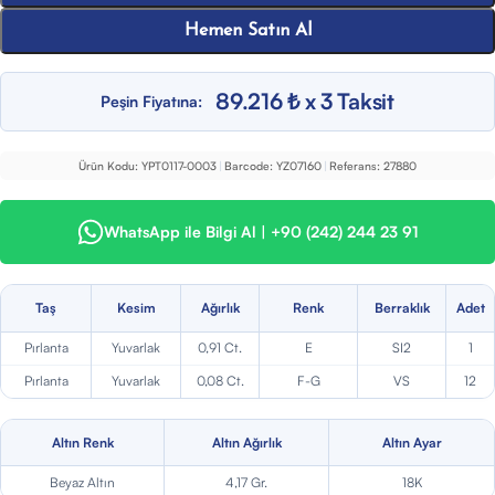
Hemen Satın Al
89.216 ₺ x 3 Taksit
Peşin Fiyatına:
Ürün Kodu:
YPT0117-0003
|
Barcode:
YZ07160
|
Referans:
27880
WhatsApp ile Bilgi Al | +90 (242) 244 23 91
Taş
Kesim
Ağırlık
Renk
Berraklık
Adet
Pırlanta
Yuvarlak
0,91 Ct.
E
SI2
1
Pırlanta
Yuvarlak
0,08 Ct.
F-G
VS
12
Altın Renk
Altın Ağırlık
Altın Ayar
Beyaz Altın
4,17 Gr.
18K