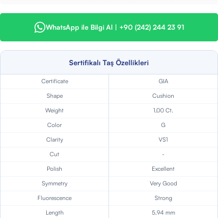
WhatsApp ile Bilgi Al | +90 (242) 244 23 91
Sertifikalı Taş Özellikleri
Certificate
GIA
Shape
Cushion
Weight
1,00 Ct.
Color
G
Clarity
VS1
Cut
-
Polish
Excellent
Symmetry
Very Good
Fluorescence
Strong
Length
5,94 mm