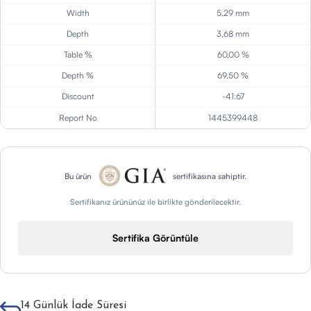
Width
5,29 mm
Depth
3,68 mm
Table %
60,00 %
Depth %
69,50 %
Discount
-41.67
Report No
1445399448
Bu ürün
sertifikasına sahiptir.
Sertifikanız ürününüz ile birlikte gönderilecektir.
Sertifika Görüntüle
14 Günlük İade Süresi