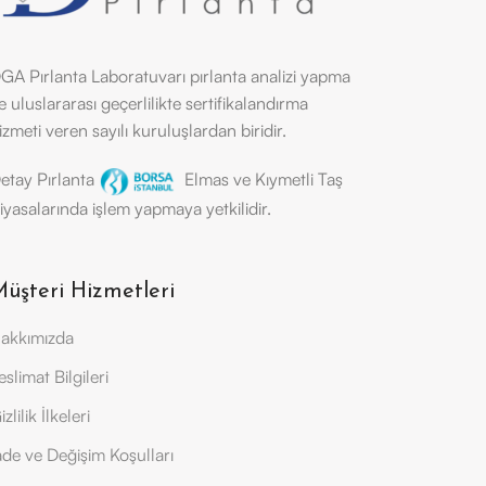
GA Pırlanta Laboratuvarı pırlanta analizi yapma
e uluslararası geçerlilikte sertifikalandırma
izmeti veren sayılı kuruluşlardan biridir.
etay Pırlanta
Elmas ve Kıymetli Taş
iyasalarında işlem yapmaya yetkilidir.
üşteri Hizmetleri
akkımızda
eslimat Bilgileri
izlilik İlkeleri
ade ve Değişim Koşulları