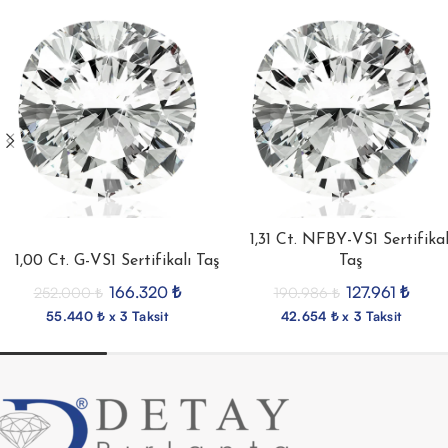
1,31 Ct. NFBY-VS1 Sertifikal
1,00 Ct. G-VS1 Sertifikalı Taş
Taş
166.320
₺
127.961
₺
252.000
₺
190.986
₺
55.440 ₺ x 3 Taksit
42.654 ₺ x 3 Taksit