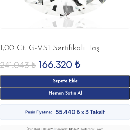
1,00 Ct. G-VS1 Sertifikalı Taş
166.320
₺
241.043
₺
Sepete Ekle
Hemen Satın Al
55.440 ₺ x 3 Taksit
Peşin Fiyatına:
Ürün Kodu:
KP-693
|
Barcode:
KP-693
|
Referans:
17325