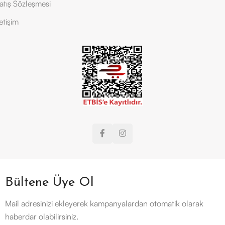
atış Sözleşmesi
letişim
Bültene Üye Ol
Mail adresinizi ekleyerek kampanyalardan otomatik olarak
haberdar olabilirsiniz.