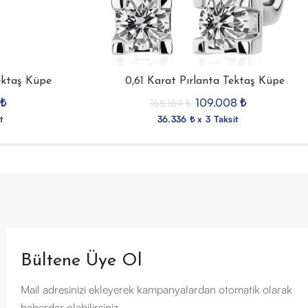
ektaş Küpe
0,61 Karat Pırlanta Tektaş Küpe
₺
109.008
₺
165.164
₺
t
36.336 ₺ x 3 Taksit
Bültene Üye Ol
Mail adresinizi ekleyerek kampanyalardan otomatik olarak
haberdar olabilirsiniz.