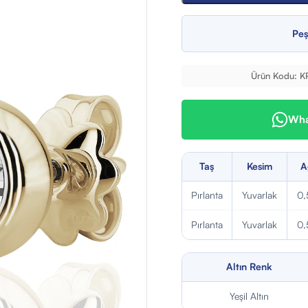
Peş
Ürün Kodu:
K
What
Taş
Kesim
A
Pırlanta
Yuvarlak
0,
Pırlanta
Yuvarlak
0,
Altın Renk
Yeşil Altın