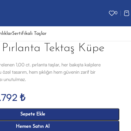
0
lıklar
Sertifikalı Taşlar
 Pırlanta Tektaş Küpe
relenen 1,00 ct. pırlanta taşlar, her bakışta kalplere
u özel tasarım, hem şıklığın hem güvenin zarif bir
ısı unutulmaz.
7.792
₺
Sepete Ekle
Hemen Satın Al