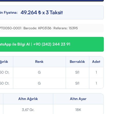
49.264 ₺ x 3 Taksit
in Fiyatına:
PT0050-0001
|
Barcode:
KP03136
|
Referans:
15395
sApp ile Bilgi Al | +90 (242) 244 23 91
ğırlık
Renk
Berraklık
Adet
50 Ct.
G
SI1
1
50 Ct.
G
SI1
1
Altın Ağırlık
Altın Ayar
3,67 Gr.
18K