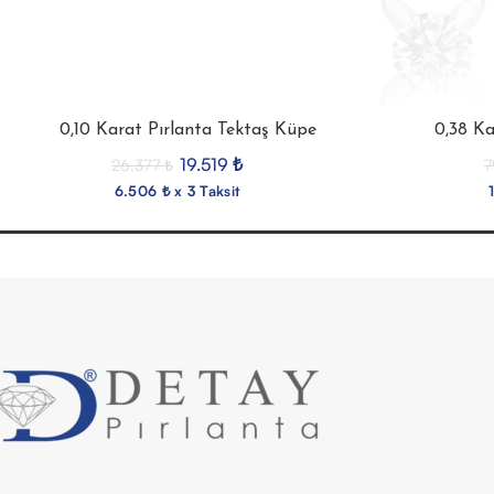
0,10 Karat Pırlanta Tektaş Küpe
0,38 Ka
19.519
₺
26.377
₺
7
6.506 ₺ x 3 Taksit