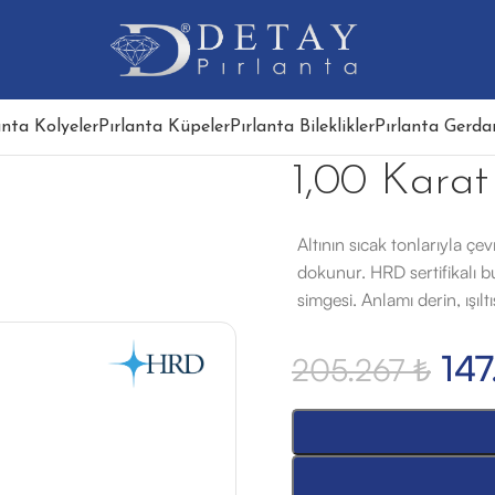
anta Kolyeler
Pırlanta Küpeler
Pırlanta Bileklikler
Pırlanta Gerdan
1,00 Karat
Altının sıcak tonlarıyla çev
dokunur. HRD sertifikalı b
simgesi. Anlamı derin, ışılt
14
205.267
₺