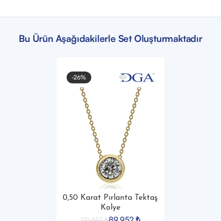
Bu Ürün Aşağıdakilerle Set Oluşturmaktadır
-26%
0,50 Karat Pırlanta Tektaş
Kolye
89.952
₺
121.557
₺