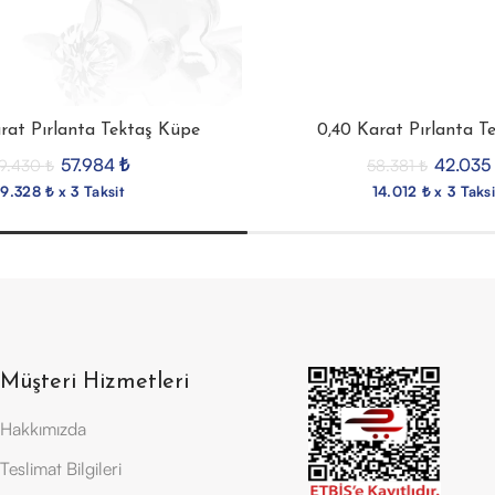
rat Pırlanta Tektaş Küpe
0,40 Karat Pırlanta T
57.984
₺
42.035
9.430
₺
58.381
₺
19.328 ₺ x 3 Taksit
14.012 ₺ x 3 Taksi
Müşteri Hizmetleri
Hakkımızda
Teslimat Bilgileri