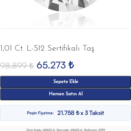
1,01 Ct. L-SI2 Sertifikalı Taş
65.273
₺
98.899
₺
Sepete Ekle
Hemen Satın Al
21.758 ₺ x 3 Taksit
Peşin Fiyatına:
Ürün Kodu:
69623-6
|
Barcode:
69623-6
|
Referans:
6799