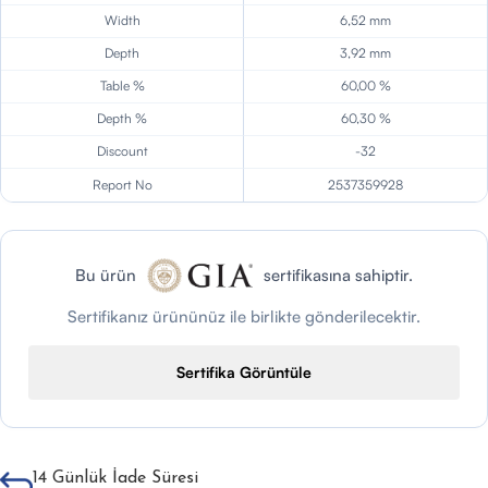
Width
6,52 mm
Depth
3,92 mm
Table %
60,00 %
Depth %
60,30 %
Discount
-32
Report No
2537359928
Bu ürün
sertifikasına sahiptir.
Sertifikanız ürününüz ile birlikte gönderilecektir.
Sertifika Görüntüle
14 Günlük İade Süresi