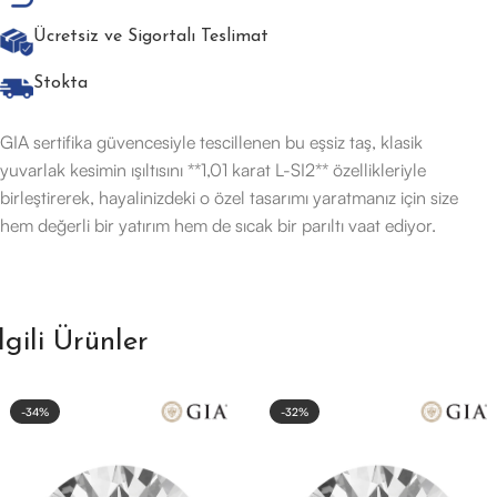
Ücretsiz ve Sigortalı Teslimat
Stokta
GIA sertifika güvencesiyle tescillenen bu eşsiz taş, klasik
yuvarlak kesimin ışıltısını **1,01 karat L-SI2** özellikleriyle
birleştirerek, hayalinizdeki o özel tasarımı yaratmanız için size
hem değerli bir yatırım hem de sıcak bir parıltı vaat ediyor.
İlgili Ürünler
-34%
-32%