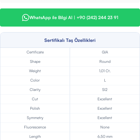
WhatsApp ile Bilgi Al | +90 (242) 244 23 91
Sertifikalı Taş Özellikleri
Certificate
GIA
Shape
Round
Weight
1,01 Ct.
Color
L
Clarity
SI2
Cut
Excellent
Polish
Excellent
Symmetry
Excellent
Fluorescence
None
Length
6,50 mm