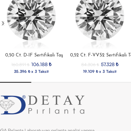
0,50 Ct. D-IF Sertifikalı Taş
0,52 Ct. F-VVS2 Sertifikalı T
106.188
₺
57.328
₺
160.891
₺
84.306
₺
35.396 ₺ x 3 Taksit
19.109 ₺ x 3 Taksit
GA Pırlanta Laboratuvarı pırlanta analizi yapma