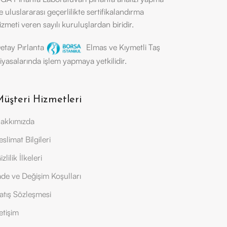
e uluslararası geçerlilikte sertifikalandırma
izmeti veren sayılı kuruluşlardan biridir.
etay Pırlanta
Elmas ve Kıymetli Taş
iyasalarında işlem yapmaya yetkilidir.
üşteri Hizmetleri
akkımızda
eslimat Bilgileri
izlilik İlkeleri
ade ve Değişim Koşulları
atış Sözleşmesi
letişim