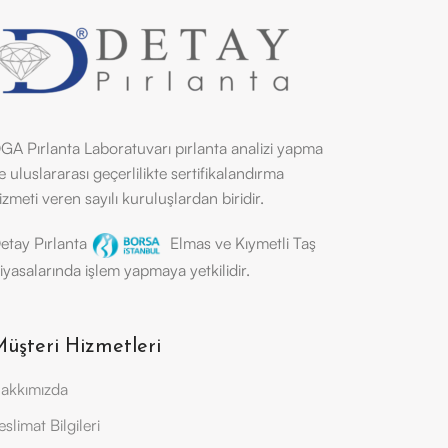
GA Pırlanta Laboratuvarı pırlanta analizi yapma
e uluslararası geçerlilikte sertifikalandırma
izmeti veren sayılı kuruluşlardan biridir.
etay Pırlanta
Elmas ve Kıymetli Taş
iyasalarında işlem yapmaya yetkilidir.
üşteri Hizmetleri
akkımızda
eslimat Bilgileri