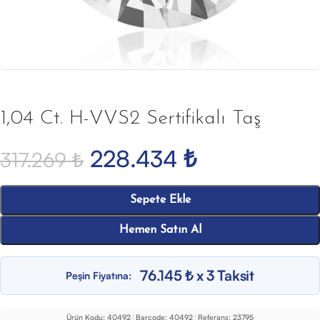
1,04 Ct. H-VVS2 Sertifikalı Taş
228.434
₺
317.269
₺
Sepete Ekle
Hemen Satın Al
76.145 ₺ x 3 Taksit
Peşin Fiyatına:
Ürün Kodu:
40492
|
Barcode:
40492
|
Referans:
23795