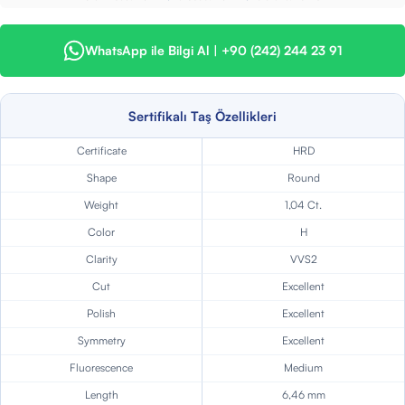
WhatsApp ile Bilgi Al | +90 (242) 244 23 91
Sertifikalı Taş Özellikleri
Certificate
HRD
Shape
Round
Weight
1,04 Ct.
Color
H
Clarity
VVS2
Cut
Excellent
Polish
Excellent
Symmetry
Excellent
Fluorescence
Medium
Length
6,46 mm