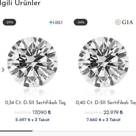
İlgili Ürünler
-29%
-34%
0,34 Ct. D-SI1 Sertifikalı Taş
0,40 Ct. D-SI1 Sertifikalı Ta
17.090
₺
22.979
₺
24.071
₺
34.816
₺
5.697 ₺ x 3 Taksit
7.660 ₺ x 3 Taksit