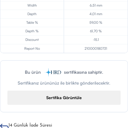
Width
6,51 mm
Depth
4,01 mm
Table %
59,00 %
Depth %
61,70 %
Discount
-15.1
Report No
210000180731
Bu ürün
sertifikasına sahiptir.
Sertifikanız ürününüz ile birlikte gönderilecektir.
Sertifika Görüntüle
14 Günlük İade Süresi