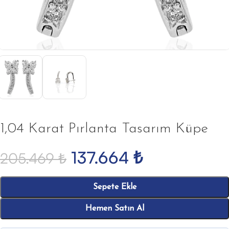
1,04 Karat Pırlanta Tasarım Küpe
137.664
₺
205.469
₺
Sepete Ekle
Hemen Satın Al