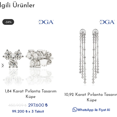
İlgili Ürünler
-34%
1,84 Karat Pırlanta Tasarım
10,92 Karat Pırlanta Tasarı
Küpe
Küpe
297.600
₺
450.909
₺
WhatsApp ile Fiyat Al
99.200 ₺ x 3 Taksit