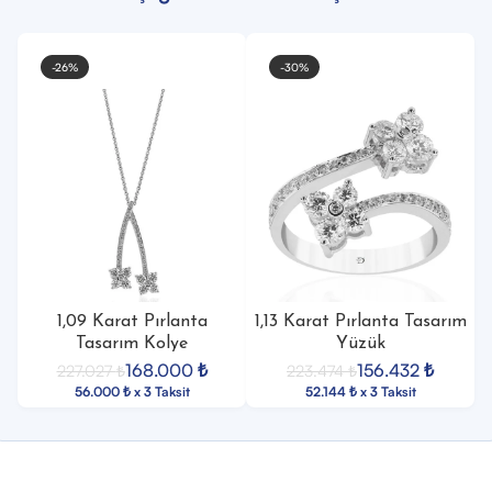
-26%
-30%
1,09 Karat Pırlanta
1,13 Karat Pırlanta Tasarım
Tasarım Kolye
Yüzük
168.000
₺
156.432
₺
227.027
₺
223.474
₺
56.000 ₺ x 3 Taksit
52.144 ₺ x 3 Taksit