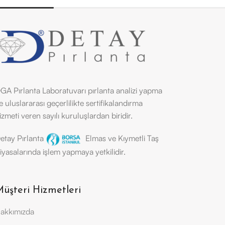
GA Pırlanta Laboratuvarı pırlanta analizi yapma
e uluslararası geçerlilikte sertifikalandırma
izmeti veren sayılı kuruluşlardan biridir.
etay Pırlanta
Elmas ve Kıymetli Taş
iyasalarında işlem yapmaya yetkilidir.
üşteri Hizmetleri
akkımızda