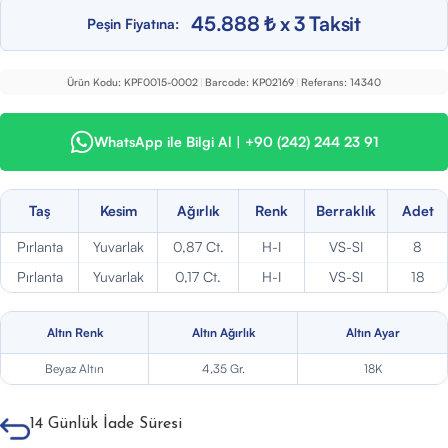
45.888 ₺ x 3 Taksit
Peşin Fiyatına:
Ürün Kodu:
KPF0015-0002
|
Barcode:
KP02169
|
Referans:
14340
WhatsApp ile Bilgi Al | +90 (242) 244 23 91
Taş
Kesim
Ağırlık
Renk
Berraklık
Adet
Pırlanta
Yuvarlak
0,87 Ct.
H-I
VS-SI
8
Pırlanta
Yuvarlak
0,17 Ct.
H-I
VS-SI
18
Altın Renk
Altın Ağırlık
Altın Ayar
Beyaz Altın
4,35 Gr.
18K
14 Günlük İade Süresi