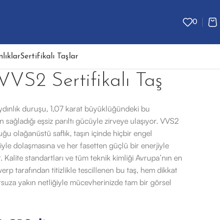
0
lıklar
Sertifikalı Taşlar
VVS2 Sertifikalı Taş
aydınlık duruşu, 1,07 karat büyüklüğündeki bu
 sağladığı eşsiz parıltı gücüyle zirveye ulaşıyor. VVS2
ğu olağanüstü saflık, taşın içinde hiçbir engel
liyle dolaşmasına ve her fasetten güçlü bir enerjiyle
 Kalite standartları ve tüm teknik kimliği Avrupa’nın en
werp tarafından titizlikle tescillenen bu taş, hem dikkat
suza yakın netliğiyle mücevherinizde tam bir görsel