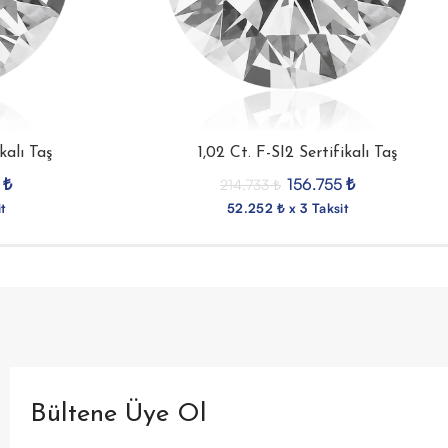
kalı Taş
1,02 Ct. F-SI2 Sertifikalı Taş
9
₺
156.755
₺
214.733
₺
t
52.252 ₺ x 3 Taksit
Bültene Üye Ol