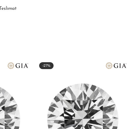
 Teslimat
-27%