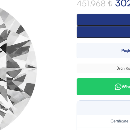
30
451.968
₺
Peşi
Ürün Ko
What
Certificate