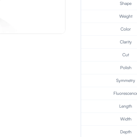
Shape
Weight
Color
Clarity
Cut
Polish
Symmetry
Fluorescenc
Length
Width
Depth