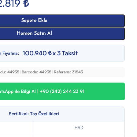
2.819
₺
Sepete Ekle
Hemen Satın Al
100.940 ₺ x 3 Taksit
n Fiyatına:
du:
44935
|
Barcode:
44935
|
Referans:
31543
sApp ile Bilgi Al | +90 (242) 244 23 91
Sertifikalı Taş Özellikleri
HRD