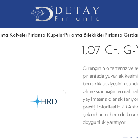
anta Kolyeler
Pırlanta Küpeler
Pırlanta Bileklikler
Pırlanta Gerdan
1,07 Ct. G-
G renginin o tertemiz ve 
pırlantada yuvarlak kesimin
berraklık seviyesinin sundu
olmaksızın ışığın en saf ha
yayılmasına olanak tanıyor.
prestijli otoritesi HRD Ant
çekici hacmi hem de kusur
doygunluk yaratıyor.