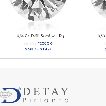
0,34 Ct. D-SI1 Sertifikalı Taş
0,50 
17.090
₺
24.071
₺
1
5.697 ₺ x 3 Taksit