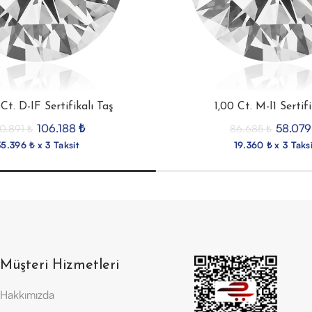
Ct. D-IF Sertifikalı Taş
1,00 Ct. M-I1 Sertifi
106.188
₺
58.07
60.891
₺
86.685
₺
35.396 ₺ x 3 Taksit
19.360 ₺ x 3 Taksi
Müşteri Hizmetleri
Hakkımızda