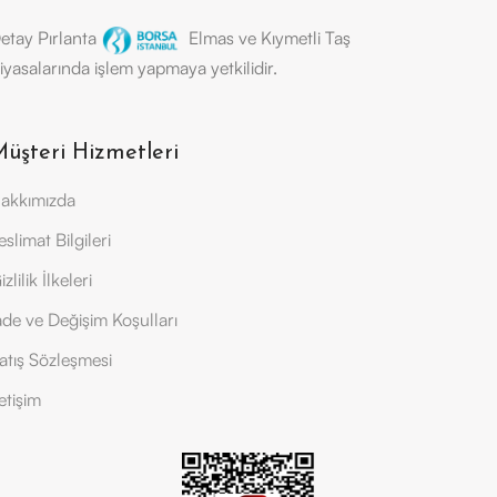
etay Pırlanta
Elmas ve Kıymetli Taş
iyasalarında işlem yapmaya yetkilidir.
üşteri Hizmetleri
akkımızda
eslimat Bilgileri
izlilik İlkeleri
ade ve Değişim Koşulları
atış Sözleşmesi
letişim