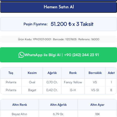
Hemen Satın Al
51.200 ₺ x 3 Taksit
Peşin Fiyatına:
Ürün Kodu:
YPV0107-0001
|
Barcode:
YZ07605
|
Referans:
16000
WhatsApp ile Bilgi Al | +90 (242) 244 23 91
Taş
Kesim
Ağırlık
Renk
Berraklık
Adet
Pırlanta
Oval
0,70 Ct.
Fancy Yellow
VS
1
Pırlanta
Baget
0,42 Ct.
G-H
VS-SI
8
Altın Renk
Altın Ağırlık
Altın Ayar
Beyaz Altın
6,79 Gr.
18K