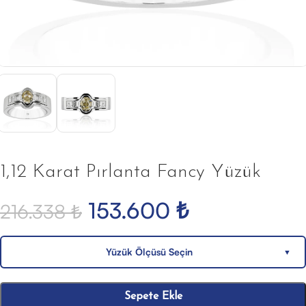
1,12 Karat Pırlanta Fancy Yüzük
153.600
₺
216.338
₺
Yüzük Ölçüsü Seçin
▼
Sepete Ekle