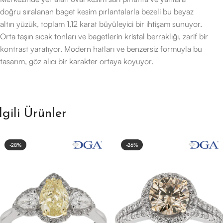
doğru sıralanan baget kesim pırlantalarla bezeli bu beyaz
altın yüzük, toplam 1,12 karat büyüleyici bir ihtişam sunuyor.
Orta taşın sıcak tonları ve bagetlerin kristal berraklığı, zarif bir
kontrast yaratıyor. Modern hatları ve benzersiz formuyla bu
tasarım, göz alıcı bir karakter ortaya koyuyor.
İlgili Ürünler
-28%
-26%