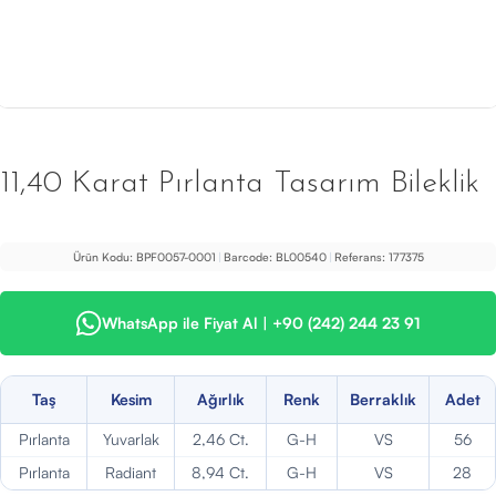
11,40 Karat Pırlanta Tasarım Bileklik
Ürün Kodu:
BPF0057-0001
|
Barcode:
BL00540
|
Referans:
177375
WhatsApp ile Fiyat Al | +90 (242) 244 23 91
Taş
Kesim
Ağırlık
Renk
Berraklık
Adet
Pırlanta
Yuvarlak
2,46 Ct.
G-H
VS
56
Pırlanta
Radiant
8,94 Ct.
G-H
VS
28