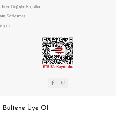
ade ve Değişim Koşulları
atış Sözleşmesi
letişim
Bültene Üye Ol