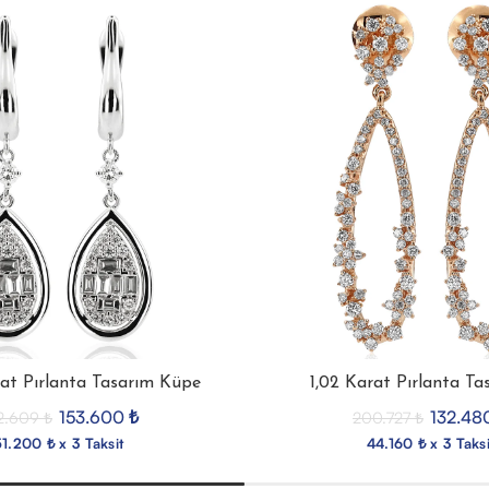
rat Pırlanta Tasarım Küpe
1,02 Karat Pırlanta T
153.600
₺
132.48
2.609
₺
200.727
₺
1.200 ₺ x 3 Taksit
44.160 ₺ x 3 Taksi