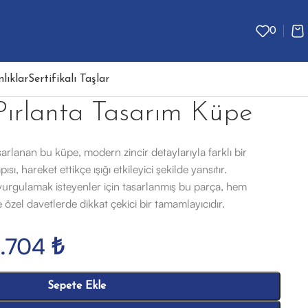
0
lıklar
Sertifikalı Taşlar
 Pırlanta Tasarım Küpe
a tasarlanan bu küpe, modern zincir detaylarıyla farklı bir
sı, hareket ettikçe ışığı etkileyici şekilde yansıtır.
 vurgulamak isteyenler için tasarlanmış bu parça, hem
zel davetlerde dikkat çekici bir tamamlayıcıdır.
2.704
₺
Sepete Ekle