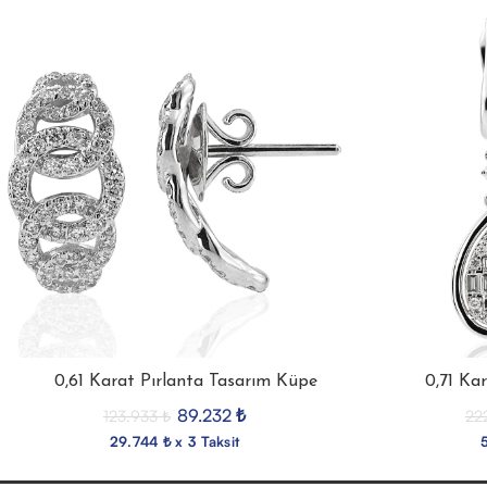
0,61 Karat Pırlanta Tasarım Küpe
0,71 Ka
89.232
₺
123.933
₺
22
29.744 ₺ x 3 Taksit
5