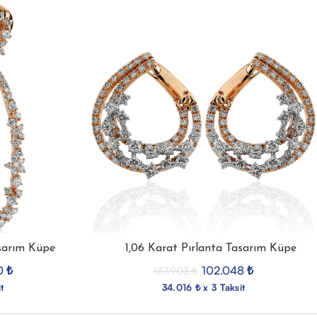
asarım Küpe
1,06 Karat Pırlanta Tasarım Küpe
0
₺
102.048
₺
137.903
₺
t
34.016 ₺ x 3 Taksit