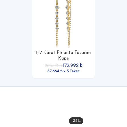
1,17 Karat Pırlanta Tasarım
Küpe
172.992
₺
266.142
₺
57.664 ₺ x 3 Taksit
-34%