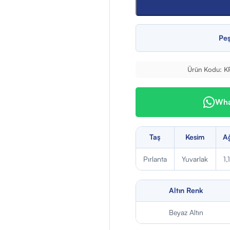
Peş
Ürün Kodu:
K
What
Taş
Kesim
Ağ
Pırlanta
Yuvarlak
1,
Altın Renk
Beyaz Altın