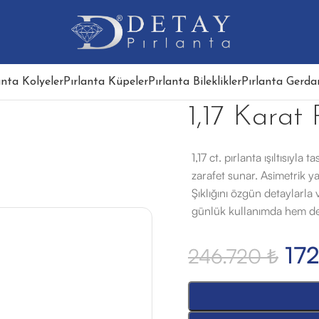
anta Kolyeler
Pırlanta Küpeler
Pırlanta Bileklikler
Pırlanta Gerdan
1,17 Karat
1,17 ct. pırlanta ışıltısıyl
zarafet sunar. Asimetrik yapı
Şıklığını özgün detaylarla
günlük kullanımda hem de ö
17
246.720
₺