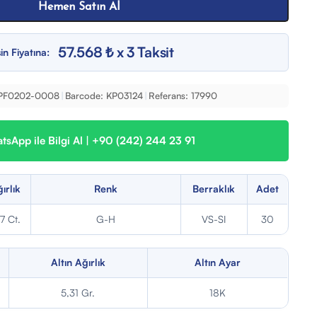
Hemen Satın Al
57.568 ₺ x 3 Taksit
in Fiyatına:
PF0202-0008
|
Barcode:
KP03124
|
Referans:
17990
sApp ile Bilgi Al | +90 (242) 244 23 91
ırlık
Renk
Berraklık
Adet
17 Ct.
G-H
VS-SI
30
Altın Ağırlık
Altın Ayar
5,31 Gr.
18K