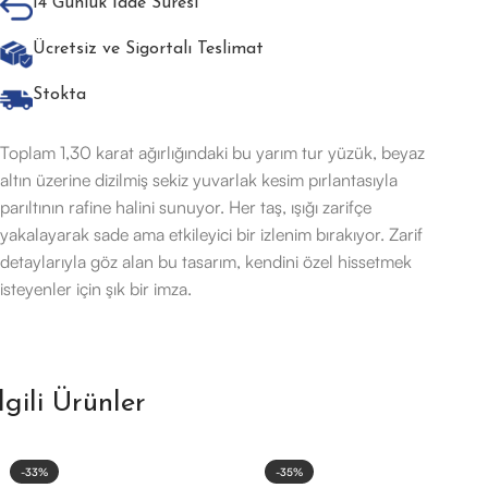
14 Günlük İade Süresi
Ücretsiz ve Sigortalı Teslimat
Stokta
Toplam 1,30 karat ağırlığındaki bu yarım tur yüzük, beyaz
altın üzerine dizilmiş sekiz yuvarlak kesim pırlantasıyla
parıltının rafine halini sunuyor. Her taş, ışığı zarifçe
yakalayarak sade ama etkileyici bir izlenim bırakıyor. Zarif
detaylarıyla göz alan bu tasarım, kendini özel hissetmek
isteyenler için şık bir imza.
İlgili Ürünler
-33%
-35%