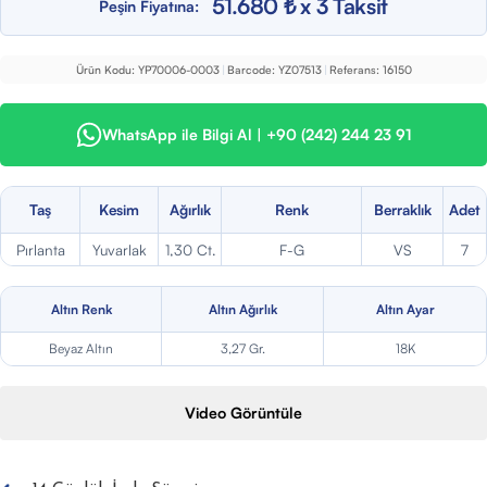
51.680 ₺ x 3 Taksit
Peşin Fiyatına:
Ürün Kodu:
YP70006-0003
|
Barcode:
YZ07513
|
Referans:
16150
WhatsApp ile Bilgi Al | +90 (242) 244 23 91
Taş
Kesim
Ağırlık
Renk
Berraklık
Adet
Pırlanta
Yuvarlak
1,30 Ct.
F-G
VS
7
Altın Renk
Altın Ağırlık
Altın Ayar
Beyaz Altın
3,27 Gr.
18K
Video Görüntüle