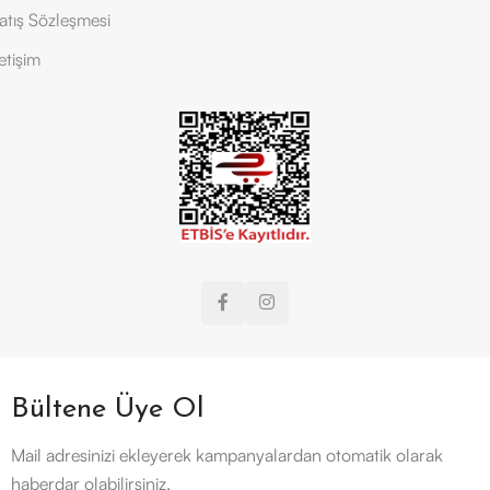
atış Sözleşmesi
letişim
Bültene Üye Ol
Mail adresinizi ekleyerek kampanyalardan otomatik olarak
haberdar olabilirsiniz.