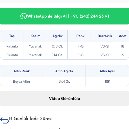
WhatsApp ile Bilgi Al | +90 (242) 244 23 91
Taş
Kesim
Ağırlık
Renk
Berraklık
Adet
Pırlanta
Yuvarlak
0,18 Ct.
F-G
VS-SI
18
Pırlanta
Yuvarlak
1,14 Ct.
F-G
VS-SI
6
Altın Renk
Altın Ağırlık
Altın Ayar
Beyaz Altın
3,01 Gr.
18K
Video Görüntüle
14 Günlük İade Süresi