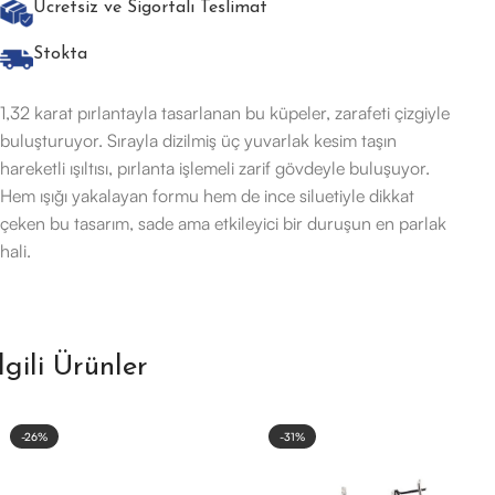
Ücretsiz ve Sigortalı Teslimat
Stokta
1,32 karat pırlantayla tasarlanan bu küpeler, zarafeti çizgiyle
buluşturuyor. Sırayla dizilmiş üç yuvarlak kesim taşın
hareketli ışıltısı, pırlanta işlemeli zarif gövdeyle buluşuyor.
Hem ışığı yakalayan formu hem de ince siluetiyle dikkat
çeken bu tasarım, sade ama etkileyici bir duruşun en parlak
hali.
İlgili Ürünler
-26%
-31%