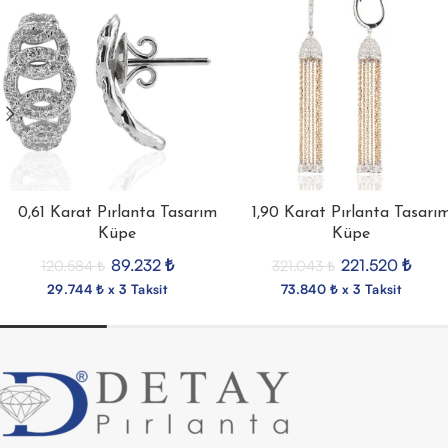
0,61 Karat Pırlanta Tasarım
1,90 Karat Pırlanta Tasarı
Küpe
Küpe
89.232
₺
221.520
₺
120.584
₺
321.043
₺
29.744 ₺ x 3 Taksit
73.840 ₺ x 3 Taksit