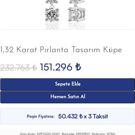
1,32 Karat Pırlanta Tasarım Küpe
151.296
₺
232.763
₺
Sepete Ekle
Hemen Satın Al
50.432 ₺ x 3 Taksit
Peşin Fiyatına:
Ürün Kodu:
KPF0200-0001
|
Barcode:
KP02900
|
Referans:
15760