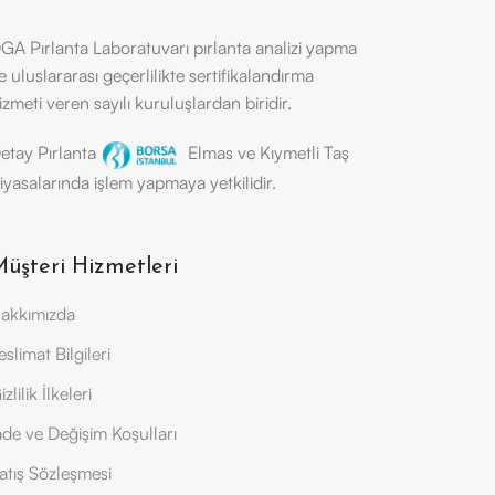
GA Pırlanta Laboratuvarı pırlanta analizi yapma
e uluslararası geçerlilikte sertifikalandırma
izmeti veren sayılı kuruluşlardan biridir.
etay Pırlanta
Elmas ve Kıymetli Taş
iyasalarında işlem yapmaya yetkilidir.
üşteri Hizmetleri
akkımızda
eslimat Bilgileri
izlilik İlkeleri
ade ve Değişim Koşulları
atış Sözleşmesi