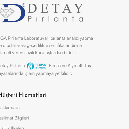
GA Pırlanta Laboratuvarı pırlanta analizi yapma
e uluslararası geçerlilikte sertifikalandırma
izmeti veren sayılı kuruluşlardan biridir.
etay Pırlanta
Elmas ve Kıymetli Taş
iyasalarında işlem yapmaya yetkilidir.
üşteri Hizmetleri
akkımızda
eslimat Bilgileri
izlilik İlkeleri