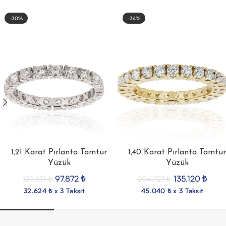
-30%
-34%
1,21 Karat Pırlanta Tamtur
1,40 Karat Pırlanta Tamtur
Yüzük
Yüzük
97.872
₺
135.120
₺
139.817
₺
204.727
₺
32.624 ₺ x 3 Taksit
45.040 ₺ x 3 Taksit