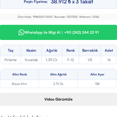
38.912 ₺ x 3 Taksit
Peşin Fiyatına:
Ürün Kodu:
YPM0031-0002
|
Barcode:
YZ07252
|
Referans:
12160
WhatsApp ile Bilgi Al | +90 (242) 244 23 91
Taş
Kesim
Ağırlık
Renk
Berraklık
Adet
Pırlanta
Yuvarlak
1,39 Ct.
F-G
VS
16
Altın Renk
Altın Ağırlık
Altın Ayar
Beyaz Altın
3,75 Gr.
18K
Video Görüntüle