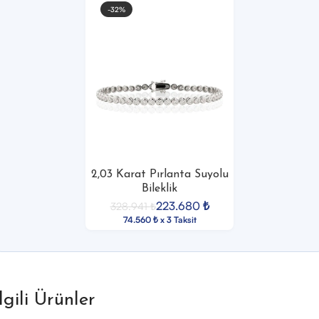
-32%
2,03 Karat Pırlanta Suyolu
Bileklik
223.680
₺
328.941
₺
74.560 ₺ x 3 Taksit
İlgili Ürünler