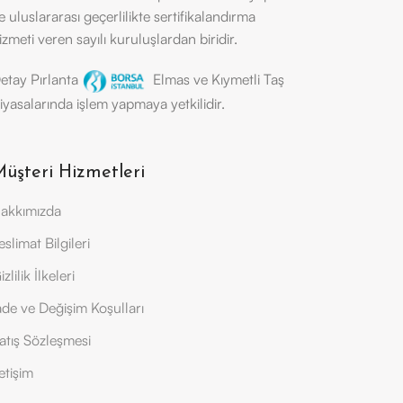
e uluslararası geçerlilikte sertifikalandırma
izmeti veren sayılı kuruluşlardan biridir.
etay Pırlanta
Elmas ve Kıymetli Taş
iyasalarında işlem yapmaya yetkilidir.
üşteri Hizmetleri
akkımızda
eslimat Bilgileri
izlilik İlkeleri
ade ve Değişim Koşulları
atış Sözleşmesi
letişim