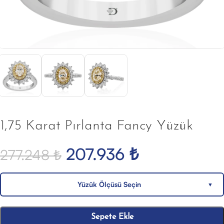
1,75 Karat Pırlanta Fancy Yüzük
207.936
₺
277.248
₺
Yüzük Ölçüsü Seçin
▼
Sepete Ekle