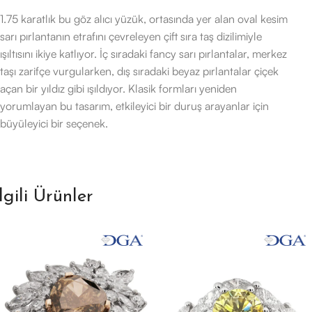
1.75 karatlık bu göz alıcı yüzük, ortasında yer alan oval kesim
sarı pırlantanın etrafını çevreleyen çift sıra taş dizilimiyle
ışıltısını ikiye katlıyor. İç sıradaki fancy sarı pırlantalar, merkez
taşı zarifçe vurgularken, dış sıradaki beyaz pırlantalar çiçek
açan bir yıldız gibi ışıldıyor. Klasik formları yeniden
yorumlayan bu tasarım, etkileyici bir duruş arayanlar için
büyüleyici bir seçenek.
İlgili Ürünler