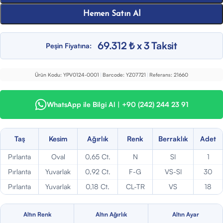
Hemen Satın Al
69.312 ₺ x 3 Taksit
Peşin Fiyatına:
Ürün Kodu:
YPV0124-0001
|
Barcode:
YZ07721
|
Referans:
21660
WhatsApp ile Bilgi Al | +90 (242) 244 23 91
Taş
Kesim
Ağırlık
Renk
Berraklık
Adet
Pırlanta
Oval
0,65 Ct.
N
SI
1
Pırlanta
Yuvarlak
0,92 Ct.
F-G
VS-SI
30
Pırlanta
Yuvarlak
0,18 Ct.
CL-TR
VS
18
Altın Renk
Altın Ağırlık
Altın Ayar