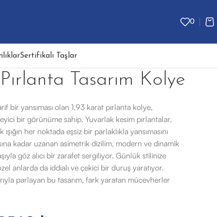
0
lıklar
Sertifikalı Taşlar
 Pırlanta Tasarım Kolye
zarif bir yansıması olan 1,93 karat pırlanta kolye,
leyici bir görünüme sahip. Yuvarlak kesim pırlantalar,
erek ışığın her noktada eşsiz bir parlaklıkla yansımasını
asına kadar uzanan asimetrik dizilim, modern ve dinamik
şıyla göz alıcı bir zarafet sergiliyor. Günlük stilinize
, özel anlarda da iddialı ve çekici bir duruş yaratıyor.
arıyla parlayan bu tasarım, fark yaratan mücevherler