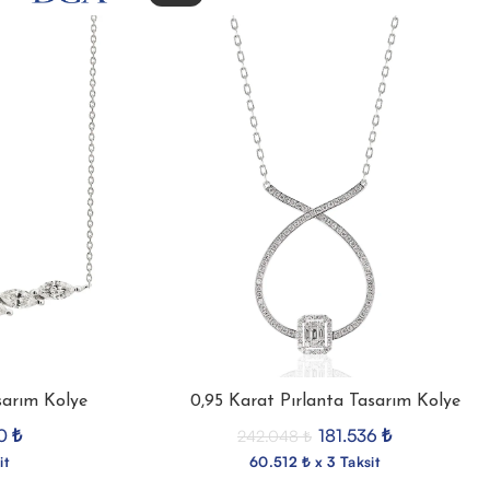
sarım Kolye
0,95 Karat Pırlanta Tasarım Kolye
40
₺
181.536
₺
242.048
₺
it
60.512 ₺ x 3 Taksit