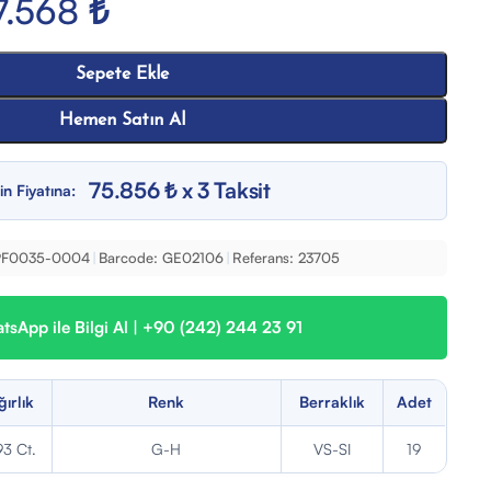
7.568
₺
Sepete Ekle
Hemen Satın Al
75.856 ₺ x 3 Taksit
in Fiyatına:
PF0035-0004
|
Barcode:
GE02106
|
Referans:
23705
sApp ile Bilgi Al | +90 (242) 244 23 91
ğırlık
Renk
Berraklık
Adet
93 Ct.
G-H
VS-SI
19