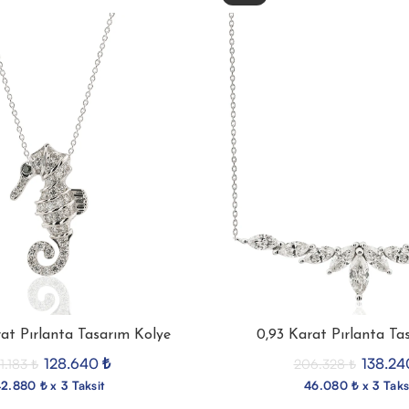
rat Pırlanta Tasarım Kolye
0,93 Karat Pırlanta Ta
128.640
₺
138.2
1.183
₺
206.328
₺
2.880 ₺ x 3 Taksit
46.080 ₺ x 3 Taks