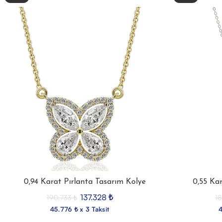
0,94 Karat Pırlanta Tasarım Kolye
0,55 Ka
137.328
₺
190.733
₺
18
45.776 ₺ x 3 Taksit
4