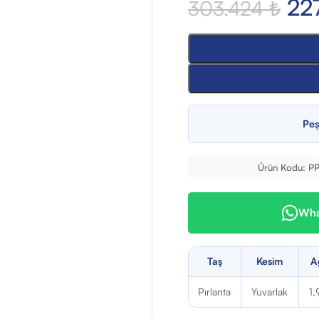
22
303.424
₺
Peş
Ürün Kodu:
P
What
Taş
Kesim
A
Pırlanta
Yuvarlak
1,