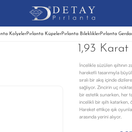
anta Kolyeler
Pırlanta Küpeler
Pırlanta Bileklikler
Pırlanta Gerdan
1,93 Karat
İncelikle süzülen ışıltının 
hareketli tasarımıyla büyü
sıralı bir akış içinde dizil
sağlıyor. Zincirin uç nokt
bir estetik sunarken, her ta
incelikli bir ışıltı katarken
Hareket ettikçe ışık oyunl
arasında yerini alıyor.