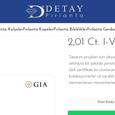
anta Kolyeler
Pırlanta Küpeler
Pırlanta Bileklikler
Pırlanta Gerdan
2,01 Ct. I-
Tasarım projeleri için sıkç
etkileyici bir şekilde yansı
GIA sertifikası ile uluslarar
koleksiyonerler ve zarafet a
harmanlanan mücevherle
Ürün Kodu: