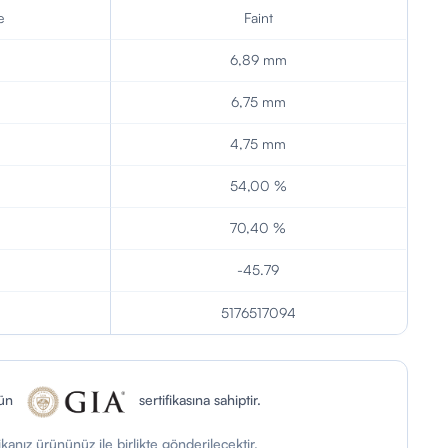
e
Faint
6,89 mm
6,75 mm
4,75 mm
54,00 %
70,40 %
-45.79
5176517094
rün
sertifikasına sahiptir.
fikanız ürününüz ile birlikte gönderilecektir.