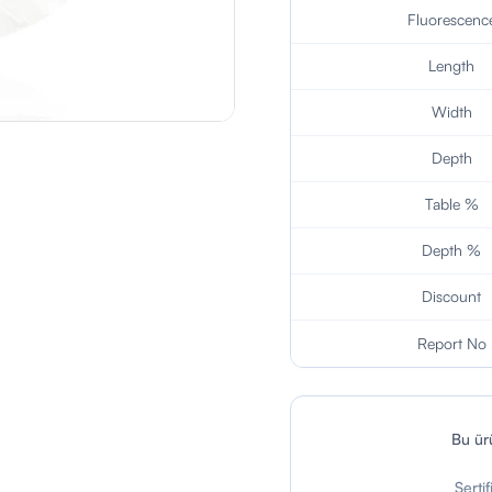
Fluorescenc
Length
Width
Depth
Table %
Depth %
Discount
Report No
Bu ü
Serti