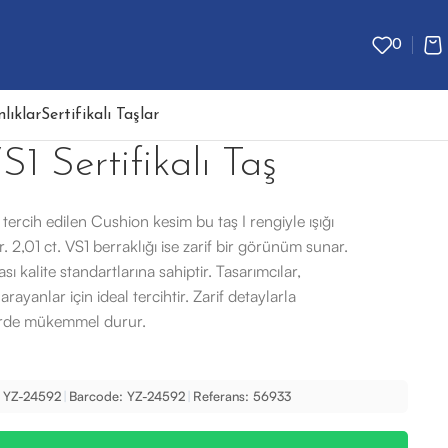
0
lıklar
Sertifikalı Taşlar
VS1 Sertifikalı Taş
a tercih edilen Cushion kesim bu taş I rengiyle ışığı
tır. 2,01 ct. VS1 berraklığı ise zarif bir görünüm sunar.
ası kalite standartlarına sahiptir. Tasarımcılar,
rayanlar için ideal tercihtir. Zarif detaylarla
rde mükemmel durur.
YZ-24592
|
Barcode:
YZ-24592
|
Referans:
56933