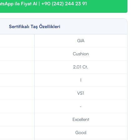
sApp ile Fiyat Al | +90 (242) 244 23 91
Sertifikalı Taş Özellikleri
GIA
Cushion
2,01 Ct.
I
VS1
-
Excellent
Good