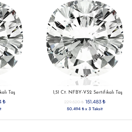
ikalı Taş
1,51 Ct. NFBY-VS2 Sertifikalı Taş
4
₺
151.483
₺
229.520
₺
t
50.494 ₺ x 3 Taksit