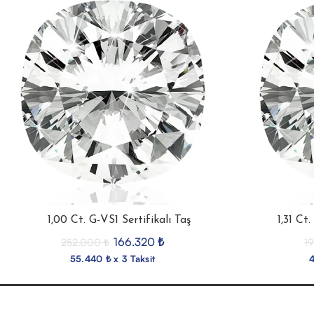
1,00 Ct. G-VS1 Sertifikalı Taş
1,31 Ct
166.320
₺
252.000
₺
1
55.440 ₺ x 3 Taksit
4