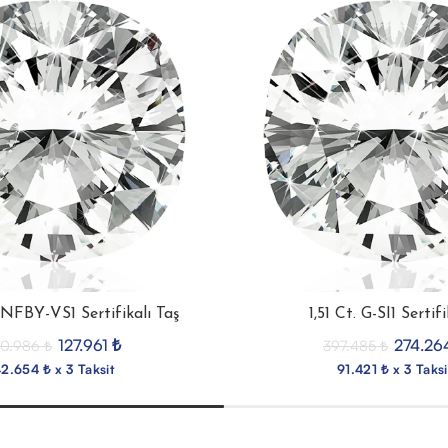
. NFBY-VS1 Sertifikalı Taş
1,51 Ct. G-SI1 Sertif
127.961
₺
274.26
90.986
₺
397.485
₺
2.654 ₺ x 3 Taksit
91.421 ₺ x 3 Taksi