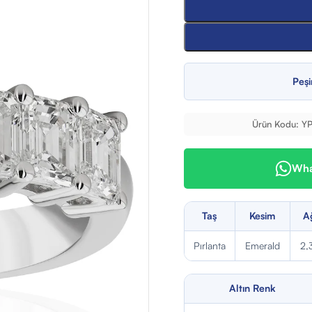
Peşi
Ürün Kodu:
Y
What
Taş
Kesim
Ağ
Pırlanta
Emerald
2,
Altın Renk