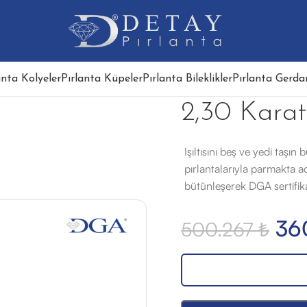
anta Kolyeler
Pırlanta Küpeler
Pırlanta Bileklikler
Pırlanta Gerdan
2,30 Karat
Işıltısını beş ve yedi taşı
pırlantalarıyla parmakta ade
bütünleşerek DGA sertifik
36
500.267
₺