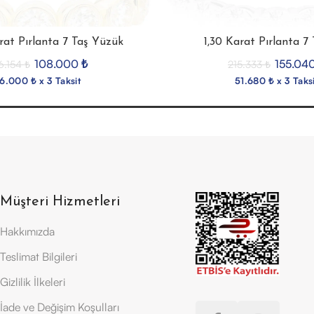
arat Pırlanta 7 Taş Yüzük
1,30 Karat Pırlanta 7
108.000
₺
155.04
6.154
₺
215.333
₺
6.000 ₺ x 3 Taksit
51.680 ₺ x 3 Taksi
Müşteri Hizmetleri
Hakkımızda
Teslimat Bilgileri
Gizlilik İlkeleri
İade ve Değişim Koşulları