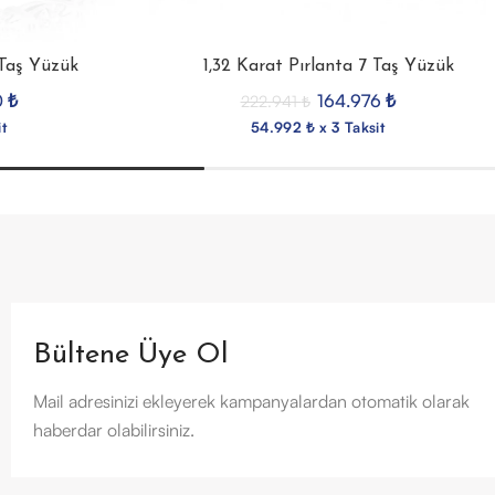
 Taş Yüzük
1,32 Karat Pırlanta 7 Taş Yüzük
0
₺
164.976
₺
222.941
₺
t
54.992 ₺ x 3 Taksit
Bültene Üye Ol
Mail adresinizi ekleyerek kampanyalardan otomatik olarak
haberdar olabilirsiniz.