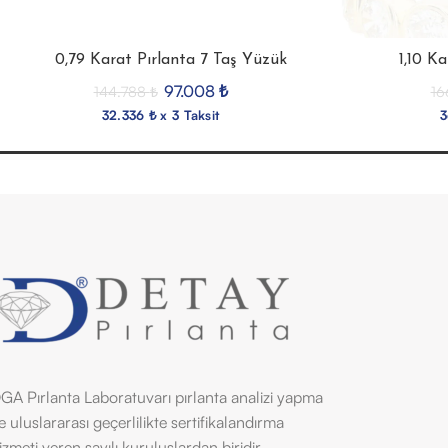
0,79 Karat Pırlanta 7 Taş Yüzük
1,10 K
97.008
₺
144.788
₺
16
32.336 ₺ x 3 Taksit
3
GA Pırlanta Laboratuvarı pırlanta analizi yapma
e uluslararası geçerlilikte sertifikalandırma
izmeti veren sayılı kuruluşlardan biridir.