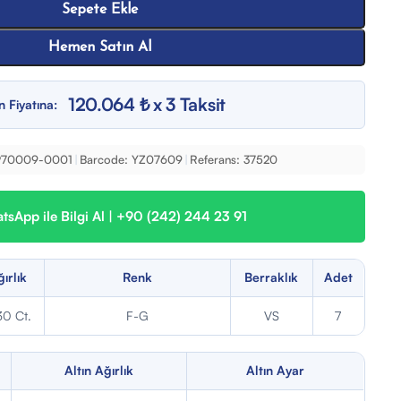
Sepete Ekle
Hemen Satın Al
120.064 ₺ x 3 Taksit
n Fiyatına:
P70009-0001
|
Barcode:
YZ07609
|
Referans:
37520
sApp ile Bilgi Al | +90 (242) 244 23 91
ırlık
Renk
Berraklık
Adet
30 Ct.
F-G
VS
7
Altın Ağırlık
Altın Ayar