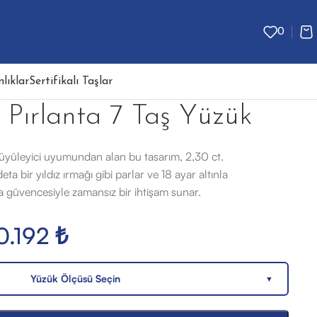
0
lıklar
Sertifikalı Taşlar
 Pırlanta 7 Taş Yüzük
n büyüleyici uyumundan alan bu tasarım, 2,30 ct.
ta bir yıldız ırmağı gibi parlar ve 18 ayar altınla
a güvencesiyle zamansız bir ihtişam sunar.
0.192
₺
Yüzük Ölçüsü Seçin
▼