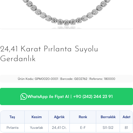
24,41 Karat Pırlanta Suyolu
Gerdanlık
Ürün Kodu:
GPM0020-0001
|
Barcode:
GE02762
|
Referans:
180000
WhatsApp ile Fiyat Al | +90 (242) 244 23 91
Taş
Kesim
Ağırlık
Renk
Berraklık
Adet
Pırlanta
Yuvarlak
24,41 Ct.
E-F
SI1-SI2
81