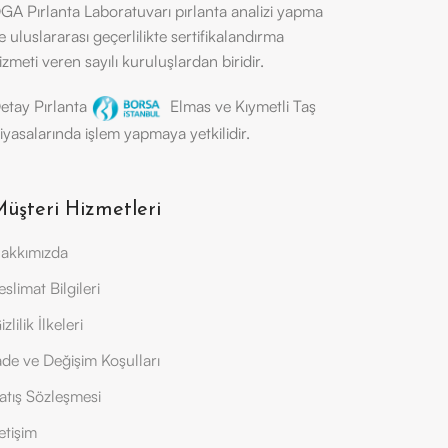
GA Pırlanta Laboratuvarı pırlanta analizi yapma
e uluslararası geçerlilikte sertifikalandırma
izmeti veren sayılı kuruluşlardan biridir.
etay Pırlanta
Elmas ve Kıymetli Taş
iyasalarında işlem yapmaya yetkilidir.
üşteri Hizmetleri
akkımızda
eslimat Bilgileri
izlilik İlkeleri
ade ve Değişim Koşulları
atış Sözleşmesi
letişim