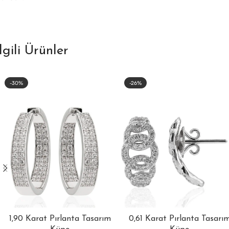
İlgili Ürünler
-30%
-26%
1,90 Karat Pırlanta Tasarım
0,61 Karat Pırlanta Tasarı