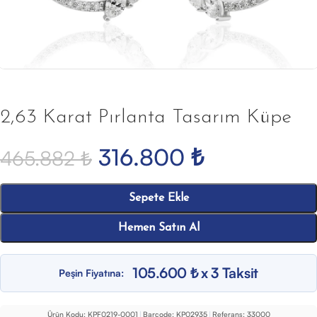
2,63 Karat Pırlanta Tasarım Küpe
316.800
₺
465.882
₺
Sepete Ekle
Hemen Satın Al
105.600 ₺ x 3 Taksit
Peşin Fiyatına:
Ürün Kodu:
KPF0219-0001
|
Barcode:
KP02935
|
Referans:
33000