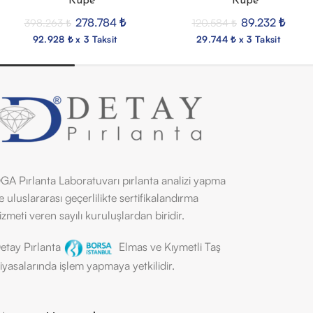
Küpe
Küpe
278.784
₺
89.232
₺
398.263
₺
120.584
₺
92.928 ₺ x 3 Taksit
29.744 ₺ x 3 Taksit
GA Pırlanta Laboratuvarı pırlanta analizi yapma
e uluslararası geçerlilikte sertifikalandırma
izmeti veren sayılı kuruluşlardan biridir.
etay Pırlanta
Elmas ve Kıymetli Taş
iyasalarında işlem yapmaya yetkilidir.