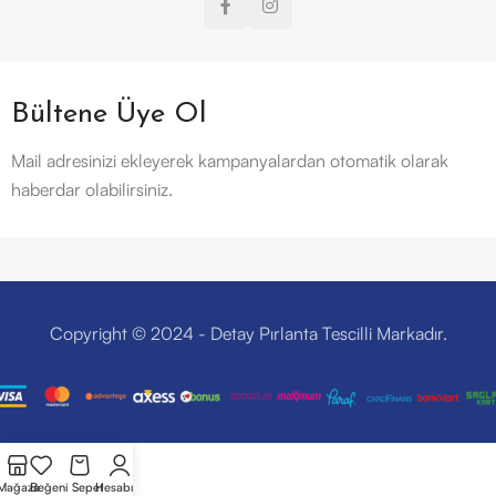
Bültene Üye Ol
Mail adresinizi ekleyerek kampanyalardan otomatik olarak
haberdar olabilirsiniz.
Copyright © 2024 - Detay Pırlanta Tescilli Markadır.
Mağaza
Beğeni
Sepet
Hesabım