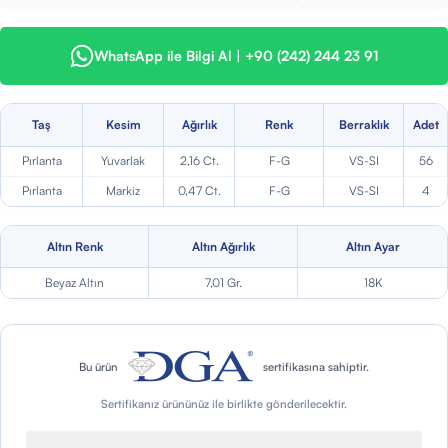
WhatsApp ile Bilgi Al | +90 (242) 244 23 91
Taş
Kesim
Ağırlık
Renk
Berraklık
Adet
Pırlanta
Yuvarlak
2,16 Ct.
F-G
VS-SI
56
Pırlanta
Markiz
0,47 Ct.
F-G
VS-SI
4
Altın Renk
Altın Ağırlık
Altın Ayar
Beyaz Altın
7,01 Gr.
18K
Bu ürün
sertifikasına sahiptir.
Sertifikanız ürününüz ile birlikte gönderilecektir.