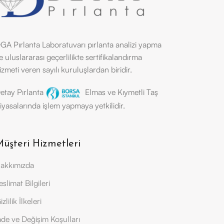
GA Pırlanta Laboratuvarı pırlanta analizi yapma
e uluslararası geçerlilikte sertifikalandırma
izmeti veren sayılı kuruluşlardan biridir.
etay Pırlanta
Elmas ve Kıymetli Taş
iyasalarında işlem yapmaya yetkilidir.
üşteri Hizmetleri
akkımızda
eslimat Bilgileri
izlilik İlkeleri
ade ve Değişim Koşulları