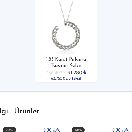
1,83 Karat Pırlanta
Tasarım Kolye
191.280
₺
285.493
₺
63.760 ₺ x 3 Taksit
İlgili Ürünler
-34%
-28%