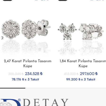
2,47 Karat Pırlanta Tasarım
1,84 Karat Pırlanta Tasarı
Küpe
Küpe
234.528
₺
297.600
₺
355.345
₺
413.333
₺
78.176 ₺ x 3 Taksit
99.200 ₺ x 3 Taksit