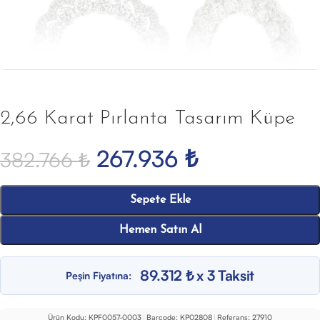
2,66 Karat Pırlanta Tasarım Küpe
267.936
₺
382.766
₺
Sepete Ekle
Hemen Satın Al
89.312 ₺ x 3 Taksit
Peşin Fiyatına:
Ürün Kodu:
KPF0057-0003
|
Barcode:
KP02808
|
Referans:
27910