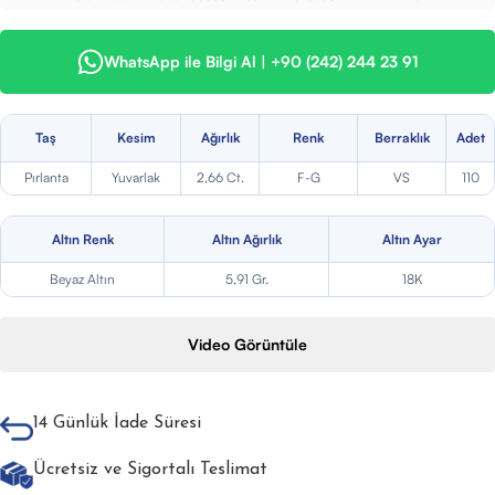
WhatsApp ile Bilgi Al | +90 (242) 244 23 91
Taş
Kesim
Ağırlık
Renk
Berraklık
Adet
Pırlanta
Yuvarlak
2,66 Ct.
F-G
VS
110
Altın Renk
Altın Ağırlık
Altın Ayar
Beyaz Altın
5,91 Gr.
18K
Video Görüntüle
14 Günlük İade Süresi
Ücretsiz ve Sigortalı Teslimat